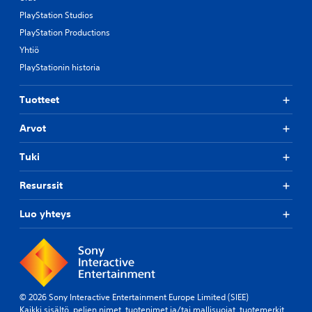
n
a
PlayStation Studios
a
a
s
PlayStation Productions
p
e
u
Yhtiö
t
k
t
PlayStationin historia
e
e
i
l
n
Tuotteet
u
o
n
j
Arvot
,
a
t
,
a
Tuki
j
i
o
u
Resurssit
t
u
k
d
a
Luo yhteys
e
a
l
u
l
t
e
t
e
a
n
v
m
© 2026 Sony Interactive Entertainment Europe Limited (SIEE)
a
ä
Kaikki sisältö, pelien nimet, tuotenimet ja/tai mallisuojat, tuotemerkit,
t