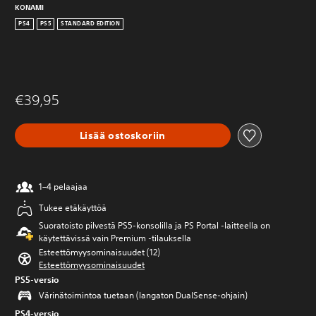
KONAMI
PS4
PS5
STANDARD EDITION
€39,95
Lisää ostoskoriin
1–4 pelaajaa
Tukee etäkäyttöä
Suoratoisto pilvestä PS5-konsolilla ja PS Portal ‑laitteella on
käytettävissä vain Premium ‑tilauksella
Esteettömyysominaisuudet (12)
Esteettömyysominaisuudet
PS5-versio
Värinätoimintoa tuetaan (langaton DualSense-ohjain)
PS4-versio