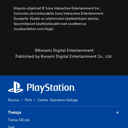
o
u
.
y
e
u
Kirjasto-ohjelmat © Sony Interactive Entertainment Inc., 
k
h
k
lisensoitu yksinoikeudella Sony Interactive Entertainment 
s
t
s
Europelle. Käyttö on ohjelmiston käyttöehtojen alaista, 
i
o
i
täysimittaiset käyttöoikeudet ovat osoitteessa 
t
i
a
eu.playstation.com/legal.
t
s
t
ä
e
a
i
n
i
n
e
m
k
©Konami Digital Entertainment
n
y
ä
Published by Konami Digital Entertainment Co., Ltd.
n
k
y
a
i
t
l
s
t
t
t
ö
a
ä
ö
m
ä
n
ä
n
e
ä
i
r
r
Etusivu
Pelit
Contra: Operation Galuga
i
i
i
t
l
t
ä
a
Tietoja
e
.
i
t
Tietoa SIE:stä
s
y
i
Urat