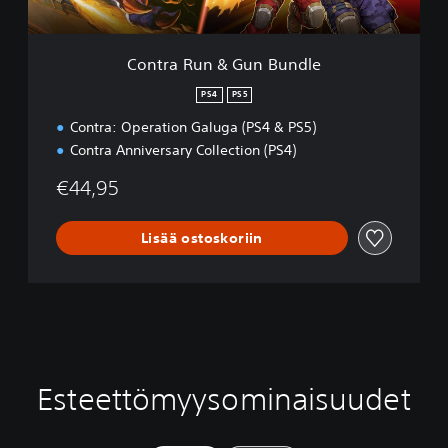
G
u
n
Contra Run & Gun Bundle
B
u
PS4
PS5
n
Contra: Operation Galuga (PS4 & PS5)
d
l
Contra Anniversary Collection (PS4)
e
€44,95
Lisää ostoskoriin
Esteettömyysominaisuudet
Ä
T
O
S
ä
e
h
ä
n
k
j
ä