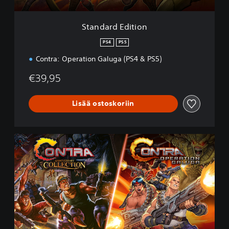
i
t
i
Standard Edition
o
n
PS4
PS5
Contra: Operation Galuga (PS4 & PS5)
€39,95
Lisää ostoskoriin
C
o
n
t
r
a
R
u
n
&