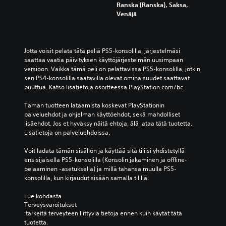
a
ä
t
Ranska (Ranska), Saksa,
p
a
ä
a
Venäjä
e
o
n
r
l
h
i
i
i
j
l
n
n
a
ä
a
h
Jotta voisit pelata tätä peliä PS5-konsolilla, järjestelmäsi 
i
h
l
a
saattaa vaatia päivityksen käyttöjärjestelmän uusimpaan 
m
t
l
a
versioon. Vaikka tämä peli on pelattavissa PS5-konsolilla, jotkin 
i
e
e
s
sen PS4-konsolilla saatavilla olevat ominaisuudet saattavat 
s
i
j
t
puuttua. Katso lisätietoja osoitteessa PlayStation.com/bc.
s
d
a
a
a
e
p
v
Tämän tuotteen lataamista koskevat PlayStationin 
k
n
ä
u
palveluehdot ja ohjelman käyttöehdot, sekä mahdolliset 
ä
ä
ä
u
lisäehdot. Jos et hyväksy näitä ehtoja, älä lataa tätä tuotetta. 
y
ä
h
t
Lisätietoja on palveluehdoissa.
t
n
e
t
t
e
n
a
Voit ladata tämän sisällön ja käyttää sitä tiliisi yhdistetyllä 
ö
n
k
t
ensisijaisella PS5-konsolilla (Konsolin jakaminen ja offline-
ö
v
i
a
pelaaminen -asetuksella) ja millä tahansa muulla PS5-
n
o
l
i
konsolilla, kun kirjaudut sisään samalla tilillä.
v
i
ö
o
a
m
i
t
Lue kohdasta 
i
a
l
Terveysvaroitukset
t
h
k
l
 tärkeitä terveyteen liittyviä tietoja ennen kuin käytät tätä 
a
t
k
e
tuotetta.
a