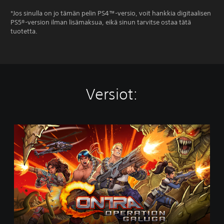
*Jos sinulla on jo tämän pelin PS4™-versio, voit hankkia digitaalisen
PS5®-version ilman lisämaksua, eikä sinun tarvitse ostaa tätä
tuotetta.
Versiot:
S
t
a
n
d
a
r
d
E
d