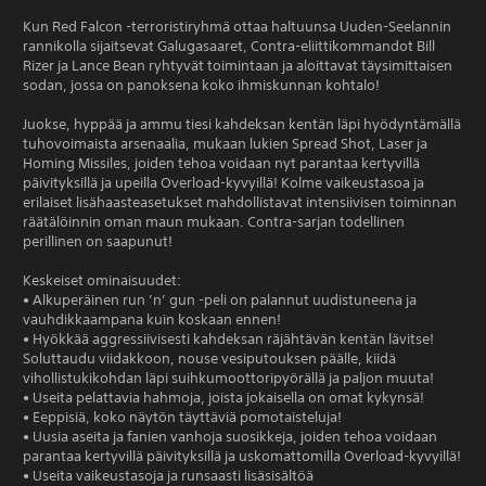
Kun Red Falcon -terroristiryhmä ottaa haltuunsa Uuden-Seelannin
rannikolla sijaitsevat Galugasaaret, Contra-eliittikommandot Bill
Rizer ja Lance Bean ryhtyvät toimintaan ja aloittavat täysimittaisen
sodan, jossa on panoksena koko ihmiskunnan kohtalo!
Juokse, hyppää ja ammu tiesi kahdeksan kentän läpi hyödyntämällä
tuhovoimaista arsenaalia, mukaan lukien Spread Shot, Laser ja
Homing Missiles, joiden tehoa voidaan nyt parantaa kertyvillä
päivityksillä ja upeilla Overload-kyvyillä! Kolme vaikeustasoa ja
erilaiset lisähaasteasetukset mahdollistavat intensiivisen toiminnan
räätälöinnin oman maun mukaan. Contra-sarjan todellinen
perillinen on saapunut!
Keskeiset ominaisuudet:
• Alkuperäinen run ’n’ gun -peli on palannut uudistuneena ja
vauhdikkaampana kuin koskaan ennen!
• Hyökkää aggressiivisesti kahdeksan räjähtävän kentän lävitse!
Soluttaudu viidakkoon, nouse vesiputouksen päälle, kiidä
vihollistukikohdan läpi suihkumoottoripyörällä ja paljon muuta!
• Useita pelattavia hahmoja, joista jokaisella on omat kykynsä!
• Eeppisiä, koko näytön täyttäviä pomotaisteluja!
• Uusia aseita ja fanien vanhoja suosikkeja, joiden tehoa voidaan
parantaa kertyvillä päivityksillä ja uskomattomilla Overload-kyvyillä!
• Useita vaikeustasoja ja runsaasti lisäsisältöä