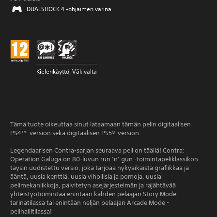
DUALSHOCK 4 -ohjaimen värinä
Kielenkäyttö, Väkivalta
Tämä tuote oikeuttaa sinut lataamaan tämän pelin digitaalisen
PS4™-version sekä digitaalisen PS5®-version.
Legendaarisen Contra-sarjan seuraava peli on täällä! Contra:
Operation Galuga on 80-luvun run ’n’ gun -toimintapeliklassikon
täysin uudistettu versio, joka tarjoaa nykyaikaista grafiikkaa ja
ääntä, uusia kenttiä, uusia vihollisia ja pomoja, uusia
pelimekaniikkoja, päivitetyn asejärjestelmän ja räjähtävää
yhteistyötoimintaa enintään kahden pelaajan Story Mode -
tarinatilassa tai enintään neljän pelaajan Arcade Mode -
pelihallitilassa!