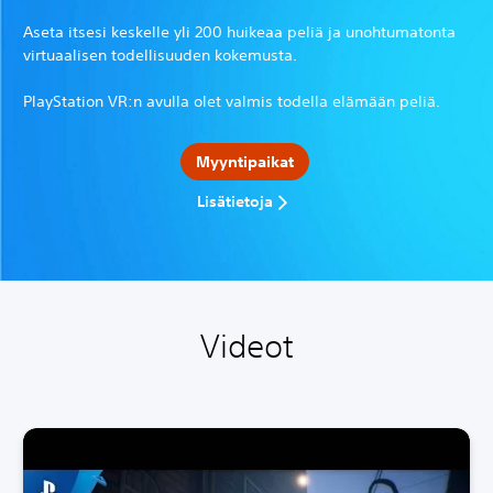
Aseta itsesi keskelle yli 200 huikeaa peliä ja unohtumatonta
virtuaalisen todellisuuden kokemusta.
PlayStation VR:n avulla olet valmis todella elämään peliä.
Myyntipaikat
Lisätietoja
Videot