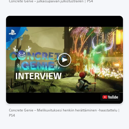
Concrete Genie – julkaisupäivän julkistustraileri | PS4
Concrete Genie – Mielikuvituksesi henkiin herättäminen -haastattelu |
PS4