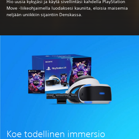
Hio uusia kykyjäsi ja käytä sivellintäsi kahdella PlayStation
Move -liikeohjaimella luodaksesi kauniita, eloisia maisemia
neljään uniikkiin sijaintiin Denskassa.
Koe todellinen immersio