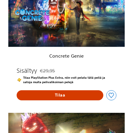
c
r
e
t
e
G
e
n
i
e
Concrete Genie
Sisältyy
€29,95
Alennettu alkuperäisestä hinnasta €29,95
Tilaa PlayStation Plus Extra, niin voit pelata tätä peliä ja
satoja muita pelivalikoiman pelejä
Tilaa
C
o
n
c