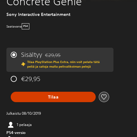
Concrete Genie
Sony Interactive Entertainment
Saatavana
PS4
Sisältyy
€29,95
Alennettu alkuperäisestä hinnasta €29,95
Tilaa PlayStation Plus Extra, niin voit pelata tätä
peliä ja satoja muita pelivalikoiman pelejä
€29,95
Tilaa
Julkaistu 08/10/2019
1 pelaaja
PS4-versio