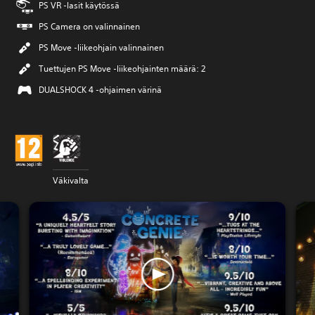
PS VR -lasit käytössä
PS Camera on valinnainen
PS Move -liikeohjain valinnainen
Tuettujen PS Move -liikeohjainten määrä: 2
DUALSHOCK 4 -ohjaimen värinä
Väkivalta