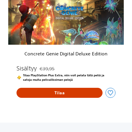
r
e
t
e
G
e
n
i
e
Concrete Genie Digital Deluxe Edition
D
i
g
Sisältyy
€39,95
Alennettu alkuperäisestä hinnasta €39,95
i
Tilaa PlayStation Plus Extra, niin voit pelata tätä peliä ja
t
satoja muita pelivalikoiman pelejä
a
l
Tilaa
D
e
l
u
x
e
E