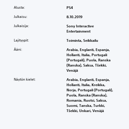
d
i
Alusta:
PS4
t
Julkaisu:
8.10.2019
i
o
Julkaisija:
Sony Interactive
n
Entertainment
Lajityypit:
Toiminta, Seikkailu
Ääni:
Arabia, Englanti, Espanja,
Hollanti, Italia, Portugali
(Portugali), Puola, Ranska
(Ranska), Saksa, Tšekki,
Venäjä
Näytön kielet:
Arabia, Englanti, Espanja,
Hollanti, Italia, Kreikka,
Norja, Portugali (Portugali),
Puola, Ranska (Ranska),
Romania, Ruotsi, Saksa,
Suomi, Tanska, Turkki,
Tšekki, Unkari, Venäjä