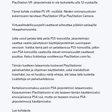
PlayStation VR -järjestelmää ei ole tarkoitettu alle 12-vuotiaille.
Tämä kohde sisältää PS VR ‑sisältöä. Näiden ominaisuuksien 
kokemiseen tarvitaan PlayStation VR ja PlayStation Camera.
Virtuaalitodellisuuspelit saattavat aiheuttaa joillekin pelaajille 
liikepahoinvointia.
Jotta voisit pelata tätä peliä PS5-konsolilla, järjestelmäsi 
saattaa vaatia päivityksen käyttöjärjestelmän uusimpaan 
versioon. Vaikka tämä peli on pelattavissa PS5-konsolilla, jotkin 
sen PS4-konsolilla saatavilla olevat ominaisuudet saattavat 
puuttua. Katso lisätietoja osoitteessa PlayStation.com/bc.
Tämän tuotteen lataamista koskevat PlayStationin 
palveluehdot ja ohjelman käyttöehdot, sekä mahdolliset 
lisäehdot. Jos et hyväksy näitä ehtoja, älä lataa tätä tuotetta. 
Lisätietoja on palveluehdoissa.
Kertalisenssimaksu useisiin PS4-järjestelmiin lataamiseksi. 
Kirjautuminen PlayStationiin ei ole tarpeen tämän käyttämiseksi 
ensisijaisessa PS4:ssä, mutta on tarpeen muissa PS4-
järjestelmissä käyttämiseksi.
Lue kohdasta 