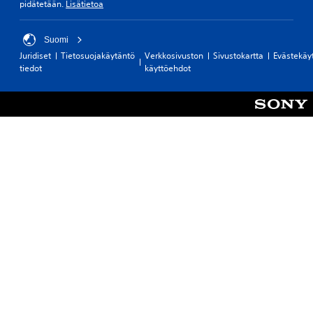
pidätetään.
Lisätietoa
Suomi
Juridiset
Tietosuojakäytäntö
Verkkosivuston
Sivustokartta
Evästekäy
tiedot
käyttöehdot