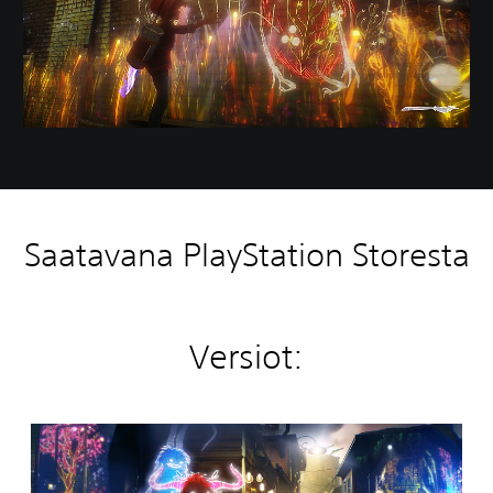
Saatavana PlayStation Storesta
Versiot:
C
o
n