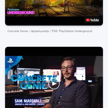
Concrete Genie – läpipeluuohje | PS4| PlayStation Underground