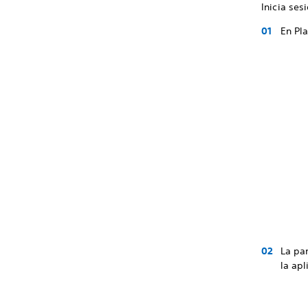
Inicia se
En Pl
La pa
la ap