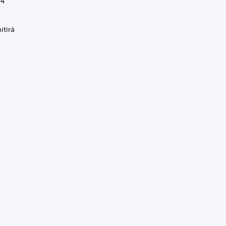
S4
itirá