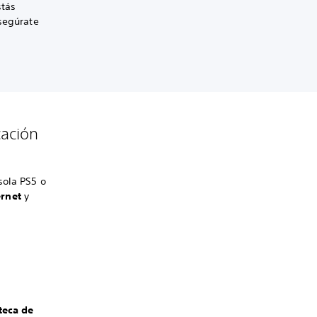
stás
asegúrate
cación
sola PS5 o
ernet
y
teca de