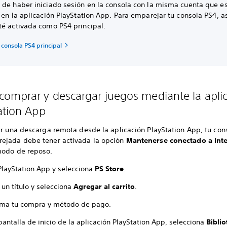
 de haber iniciado sesión en la consola con la misma cuenta que e
 en la aplicación PlayStation App. Para emparejar tu consola PS4, 
té activada como PS4 principal.
 consola PS4 principal
omprar y descargar juegos mediante la apli
ation App
ar una descarga remota desde la aplicación PlayStation App, tu con
ejada debe tener activada la opción
Mantenerse conectado a Int
modo de reposo.
PlayStation App y selecciona
PS Store
.
un título y selecciona
Agregar al carrito
.
rma tu compra y método de pago.
pantalla de inicio de la aplicación PlayStation App, selecciona
Biblio