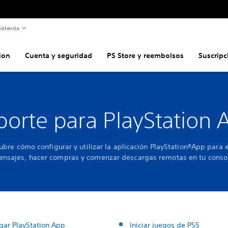
istencia
ion
Cuenta y seguridad
PS Store y reembolsos
Suscripc
porte para PlayStation 
bre cómo configurar y utilizar la aplicación PlayStation®App para 
nsajes, hacer compras y comenzar descargas remotas en tu conso
gar PlayStation App
Iniciar juegos de PS5