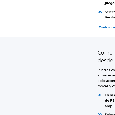
jueg
Selec
Recib
Mantenerse
Cómo a
desde 
Puedes co
almacenam
aplicación
mover y c
En la
de P
ampli
Selec