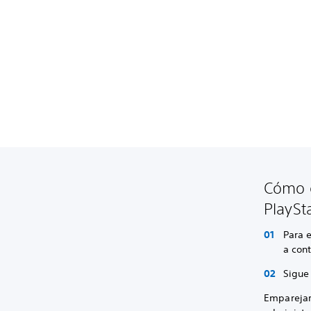
Cómo e
PlaySt
Para e
a con
Sigue 
Emparejar