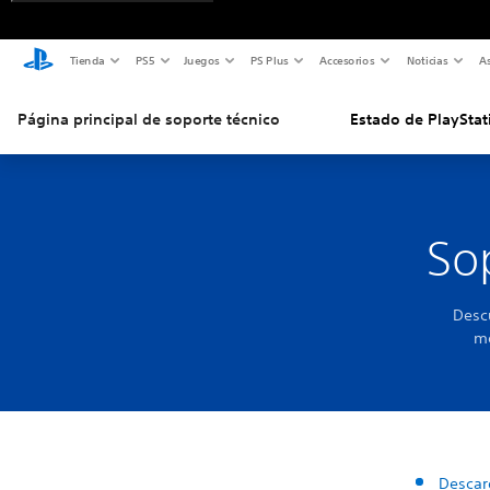
Tienda
PS5
Juegos
PS Plus
Accesorios
Noticias
As
Página principal de soporte técnico
Estado de PlayStat
So
Descu
me
Descar