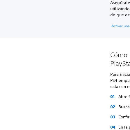
Asegúrate
utilizando
de que es
Activar una
Cómo c
PlaySt
Para inici
PS4 empar
estar en 
Abre 
Busca 
Confi
En la 