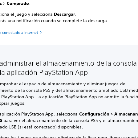
os
>
Comprado
.
ciona el juego y selecciona
Descargar
.
irás una notificación cuando se complete la descarga.
 conectado a Internet
dministrar el almacenamiento de la consola
la aplicación PlayStation App
mprobar el espacio de almacenamiento y eliminar juegos del
iento de la consola PS5 y del almacenamiento ampliado USB med
 PlayStation App. La aplicación PlayStation App no admite la funci
opiar juegos.
 aplicación PlayStation App, selecciona
Configuración
>
Almacenam
S5
para ver el almacenamiento de la consola PS5 y el almacenamien
ado USB (si está conectado) disponibles.
ciona los juegos que deseas eliminar de la lista para liberar espaci