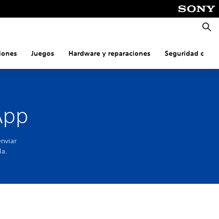
Busca
iones
Juegos
Hardware y reparaciones
Seguridad onlin
App
enviar
la.