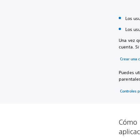
Los usu
Los usu
Una vez qu
cuenta. Si
Crear una 
Puedes uti
parentales
Controles p
Cómo i
aplica