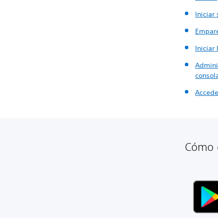
Iniciar
Empare
Iniciar
Admini
consol
Accede
Cómo d