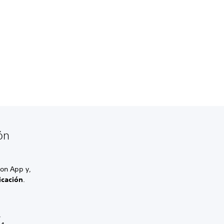
ón
ion App y,
icación
.
,