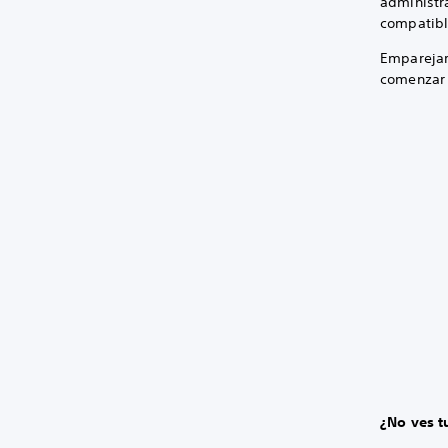
administr
compatibl
Emparejar 
comenzar 
¿No ves t