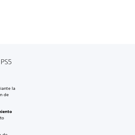
 PS5
iante la
ón de
iento
to
o de