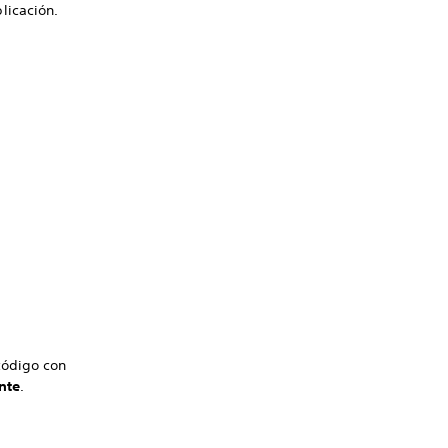
licación.
código con
nte
.