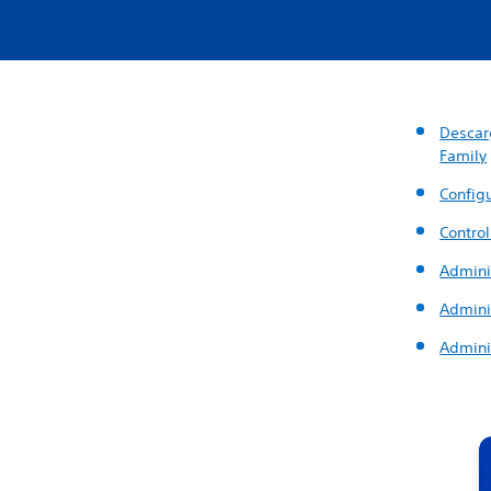
Descarg
Family
Configu
Control
Admini
Admini
Adminis