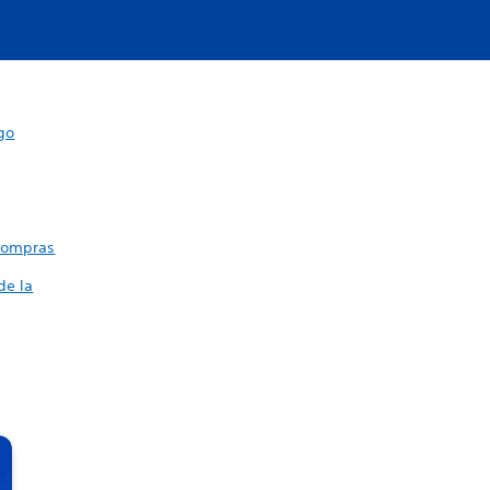
go
 compras
de la