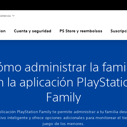
istencia
ion
Cuenta y seguridad
PS Store y reembolsos
Suscripc
mo administrar la fami
n la aplicación PlayStati
Family
plicación PlayStation Family te permite administrar a tu familia des
tivo inteligente y ofrece opciones adicionales para monitorear el t
juego de los menores.