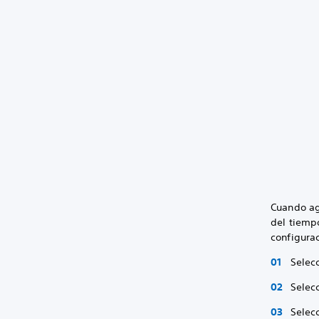
Cuando agr
del tiemp
configura
Selecc
Selec
Selec