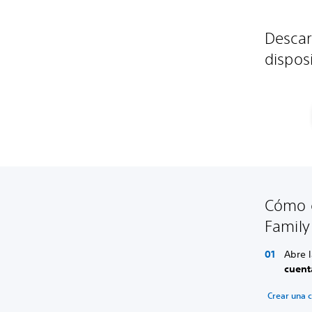
Descar
dispos
Cómo c
Famil
Abre l
cuent
Crear una 