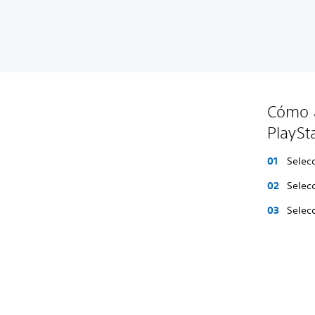
Cómo a
PlaySt
Selecc
Selec
Selec