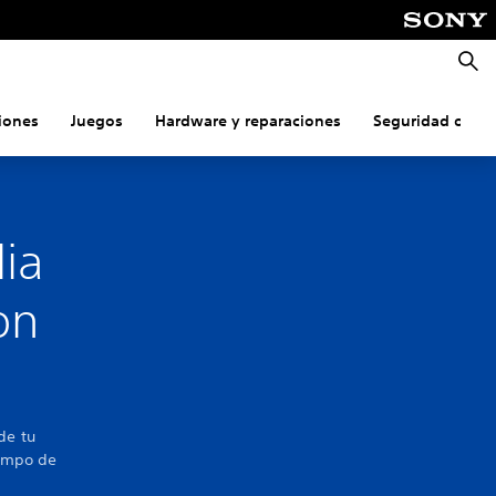
Busca
iones
Juegos
Hardware y reparaciones
Seguridad onlin
lia
on
de tu
iempo de