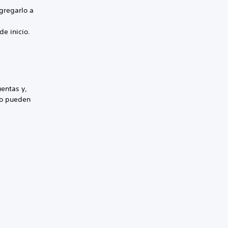
gregarlo a
de inicio.
uentas y,
no pueden