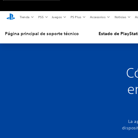
Tienda
PS5
Juegos
PS Plus
Accesorios
Noticias
As
Página principal de soporte técnico
Estado de PlayStat
Có
e
La a
disposi