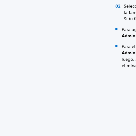
Selec
la fam
Si tu 
Para a
Admini
Para e
Admini
luego,
elimina