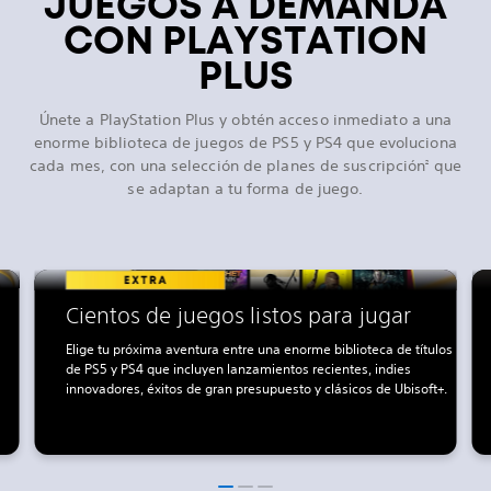
JUEGOS A DEMANDA
CON PLAYSTATION
PLUS
Únete a PlayStation Plus y obtén acceso inmediato a una
enorme biblioteca de juegos de PS5 y PS4 que evoluciona
cada mes, con una selección de planes de suscripción
que
2
se adaptan a tu forma de juego.
Cientos de juegos listos para jugar
Elige tu próxima aventura entre una enorme biblioteca de títulos
de PS5 y PS4 que incluyen lanzamientos recientes, indies
innovadores, éxitos de gran presupuesto y clásicos de Ubisoft+.