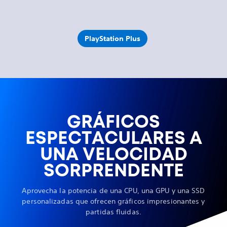
PlayStation Plus
GRÁFICOS
ESPECTACULARES A
UNA VELOCIDAD
SORPRENDENTE
Aprovecha la potencia de una CPU, una GPU y una SSD
personalizadas que ofrecen gráficos impresionantes y
partidas fluidas.