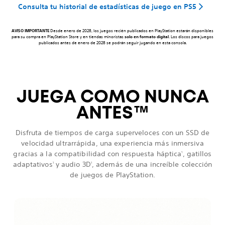
Consulta tu historial de estadísticas de juego en PS5
AVISO IMPORTANTE
Desde enero de 2028, los juegos recién publicados en PlayStation estarán disponibles
para su compra en PlayStation Store y en tiendas minoristas
solo en formato digital
. Los discos para juegos
publicados antes de enero de 2028 se podrán seguir jugando en esta consola.
JUEGA COMO NUNCA
ANTES
™
Disfruta de tiempos de carga superveloces con un SSD de
velocidad ultrarrápida, una experiencia más inmersiva
gracias a la compatibilidad con respuesta háptica
, gatillos
1
adaptativos
y audio 3D
, además de una increíble colección
1
1
de juegos de PlayStation.