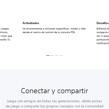
Actividades
Desafíos
e juegos
Ve directamente a misiones específicas, modos y más
Enfrenta d
títulos
desde el centro de control de tu consola PS5.
comparte l
 listas que
ver si pue
estaña Tu
puntuación
notificaci
Conectar y compartir
Juega con amigos de todas las generaciones, obtén pistas
de juego o comparte tus propios consejos con la comunidad