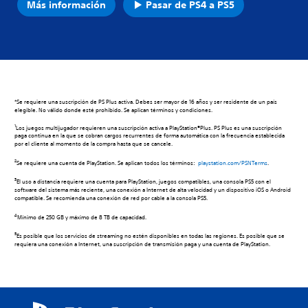
Más información
Pasar de PS4 a PS5
*Se requiere una suscripción de PS Plus activa. Debes ser mayor de 16 años y ser residente de un país
elegible. No válido donde esté prohibido. Se aplican términos y condiciones.
1
Los juegos multijugador requieren una suscripción activa a PlayStation®Plus. PS Plus es una suscripción
paga continua en la que se cobran cargos recurrentes de forma automática con la frecuencia establecida
por el cliente al momento de la compra hasta que se cancele.
2
Se requiere una cuenta de PlayStation. Se aplican todos los términos:
playstation.com/PSNTerms
.
3
El uso a distancia requiere una cuenta para PlayStation, juegos compatibles, una consola PS5 con el
software del sistema más reciente, una conexión a Internet de alta velocidad y un dispositivo iOS o Android
compatible. Se recomienda una conexión de red por cable a la consola PS5.
4
Mínimo de 250 GB y máximo de 8 TB de capacidad.
5
Es posible que los servicios de streaming no estén disponibles en todas las regiones. Es posible que se
requiera una conexión a Internet, una suscripción de transmisión paga y una cuenta de PlayStation.