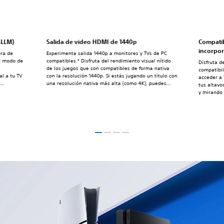
ALLM)
Salida de video HDMI de 1440p
Compatib
incorpo
ora de
Experimenta salida 1440p a monitores y TVs de PC
el modo de
compatibles.* Disfruta del rendimiento visual nítido
Disfruta d
de los juegos que son compatibles de forma nativa
compatibil
al a tu TV
con la resolución 1440p. Si estás jugando un título con
acceder a
a
una resolución nativa más alta (como 4K), puedes
tus altavo
lo está
beneficiarte de una mejora en el antisolapamiento
y mirando 
y es
mediante el supermuestreo de salida de hasta
n los
1440p.*La salida de video 1440p en PS5 requiere un
televisor o monitor de PC que soporte 1440p/60Hz o
1440p/60Hz y 120Hz.