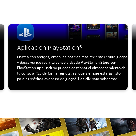
Aplicación PlayStation®
Chatea con amigos, obtén las noticias más recientes sobre juegos
y descarga juegos a tu consola desde PlayStation Store con
PlayStation App. Incluso puedes gestionar el almacenamiento de
tu consola PS5 de forma remota, así que siempre estarás listo
para tu próxima aventura de juego². Haz clic para saber más