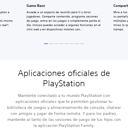
Game Base
Comparte
aptan a
Accede a un espacio de reunión para ti y otros
Mira a tu
jugadores. Comparte contenido, programa sesiones
su pantall
 tú mismo
de juego, entra en los juegos o simplemente ponte al
múltiples 
 real*.
día. Incluso puedes acceder a algunas funciones en el
miras lo 
sitio web y en dispositivos móviles con
tiempo.
PlayStation App.
Aplicaciones oficiales de
PlayStation
Mantente conectado a tu mundo PlayStation con
aplicaciones oficiales que te permiten gestionar tu
biblioteca de juegos y almacenamiento de consola, chatear
con amigos y jugar de forma remota. Y para los padres,
mantente al tanto de las sesiones de juego de tus hijos con
la aplicación PlayStation Family.