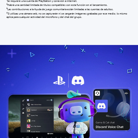
Se requiere una cuenta de PlayStation y conexión a internet.
2
Habrá una cantidad limitada de títulos compatibles con esta función en el lanzamiento.
3
Las contribuciones a la Ayuda de juego comunitaria están limitadas a las cuentas de adultos.
4
Si utilizas una cámara web, no se capturarán ni se cargarán imágenes grabadas por ese medio; lo mismo
aplica para cualquier actividad del micrófono y del chat del grupo.