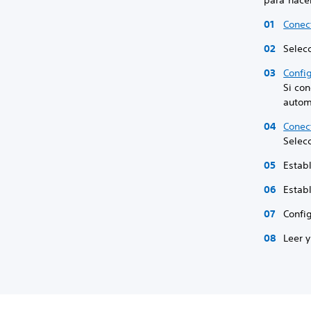
para hacer
Conect
Selecc
Config
Si co
autom
Conec
Selec
Establ
Establ
Config
Leer y