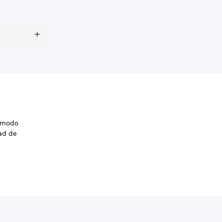
l modo
dad de