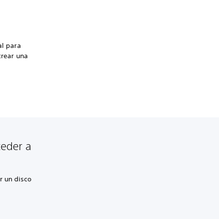
al para
crear una
ceder a
r un disco