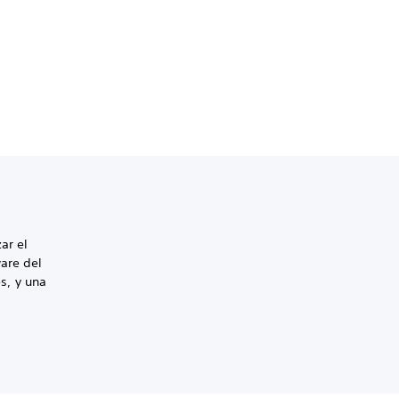
ar el
ware del
s, y una