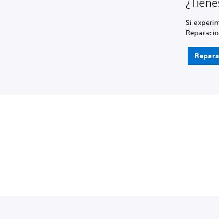
¿Tiene
Si experi
Reparacio
Repara