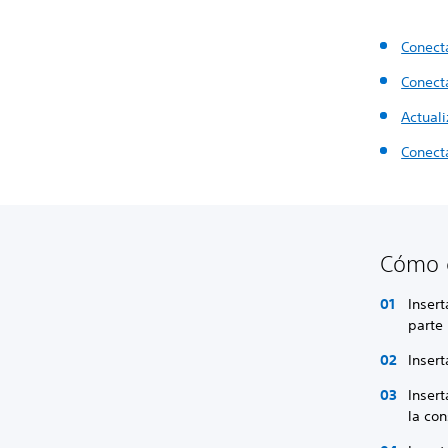
Conecta
Conecta
Actuali
Conect
Cómo c
Inser
parte 
Insert
Insert
la con