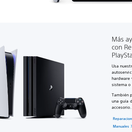
Más ay
con Re
PlaySt
Usa nuest
autoservic
hardware y
sistema o 
También p
una guía d
accesorio.
Reparacion
Manuales