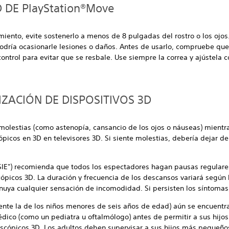
 DE PlayStation®Move
miento, evite sostenerlo a menos de 8 pulgadas del rostro o los ojos
odría ocasionarle lesiones o daños. Antes de usarlo, compruebe que
ontrol para evitar que se resbale. Use siempre la correa y ajústela c
IZACIÓN DE DISPOSITIVOS 3D
molestias (como astenopía, cansancio de los ojos o náuseas) mient
ópicos en 3D en televisores 3D. Si siente molestias, debería dejar de
"SIE") recomienda que todos los espectadores hagan pausas regular
cópicos 3D. La duración y frecuencia de los descansos variará segú
uya cualquier sensación de incomodidad. Si persisten los síntomas
mente la de los niños menores de seis años de edad) aún se encuentra
dico (como un pediatra u oftalmólogo) antes de permitir a sus hij
eoscópicos 3D. Los adultos deben supervisar a sus hijos más pequeñ