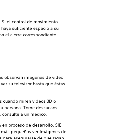
. Si el control de movimiento
 haya suficiente espacio a su
on el cierre correspondiente.
ras observan imágenes de video
 ver su televisor hasta que éstas
es cuando miren videos 3D o
n la persona. Tome descansos
, consulte a un médico.
 en proceso de desarrollo. SIE
os más pequeños ver imágenes de
os para asegurarse de que sigan