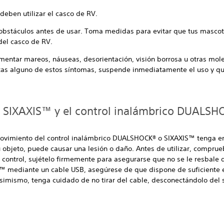
deben utilizar el casco de RV.
s obstáculos antes de usar. Toma medidas para evitar que tus masco
del casco de RV.
entar mareos, náuseas, desorientación, visión borrosa u otras mole
ntas alguno de estos síntomas, suspende inmediatamente el uso y quí
ol SIXAXIS™ y el control inalámbrico DUALS
movimiento del control inalámbrico DUALSHOCK® o SIXAXIS™ tenga en 
u objeto, puede causar una lesión o daño. Antes de utilizar, compru
l control, sujételo firmemente para asegurarse que no se le resbale d
n™ mediante un cable USB, asegúrese de que dispone de suficiente 
simismo, tenga cuidado de no tirar del cable, desconectándolo del s