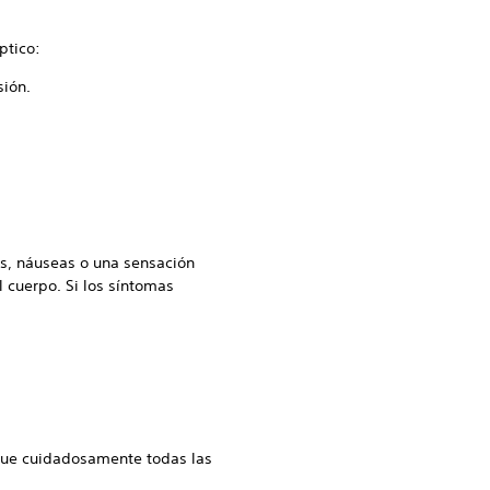
ptico:
sión.
os, náuseas o una sensación
l cuerpo. Si los síntomas
igue cuidadosamente todas las