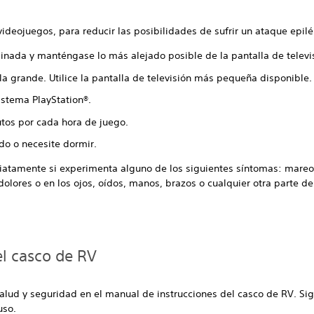
ideojuegos, para reducir las posibilidades de sufrir un ataque epilé
uminada y manténgase lo más alejado posible de la pantalla de televi
lla grande. Utilice la pantalla de televisión más pequeña disponible.
istema PlayStation®.
os por cada hora de juego.
do o necesite dormir.
diatamente si experimenta alguno de los siguientes síntomas: mare
 dolores o en los ojos, oídos, manos, brazos o cualquier otra parte de
el casco de RV
 salud y seguridad en el manual de instrucciones del casco de RV. S
uso.