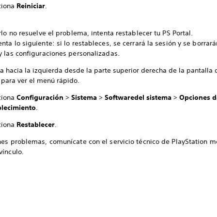
ciona
Reiniciar
.
arlo no resuelve el problema, intenta restablecer tu PS Portal.
nta lo siguiente: si lo restableces, se cerrará la sesión y se borrar
y las configuraciones personalizadas.
a hacia la izquierda desde la parte superior derecha de la pantalla 
 para ver el menú rápido.
ciona
Configuración
>
Sistema
>
Software
del sistema
>
Opciones d
blecimiento
.
ciona
Restablecer
.
nes problemas, comunícate con el servicio técnico de PlayStation m
vínculo.