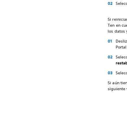
Selec
Si reinici
Ten en cue
los datos 
Desliz
Portal
Selec
resta
Selec
Si aún tie
siguiente 