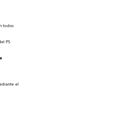
án todos
del PS
e
ediante el