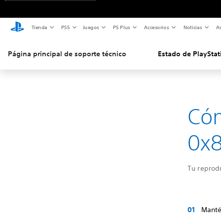
Tienda
PS5
Juegos
PS Plus
Accesorios
Noticias
As
Página principal de soporte técnico
Estado de PlayStat
Cóm
0x
Tu reprod
Manté