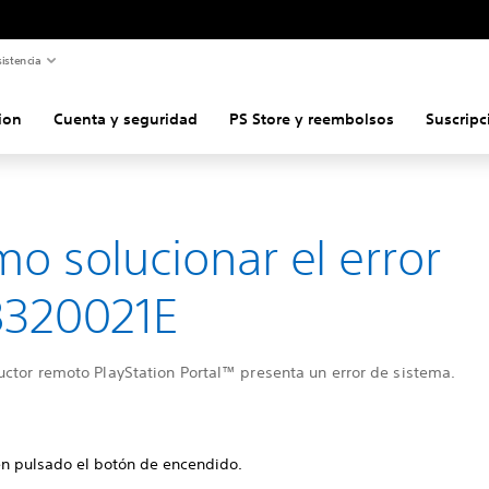
istencia
ion
Cuenta y seguridad
PS Store y reembolsos
Suscripc
o solucionar el error
8320021E
uctor remoto PlayStation Portal™ presenta un error de sistema.
n pulsado el botón de encendido.