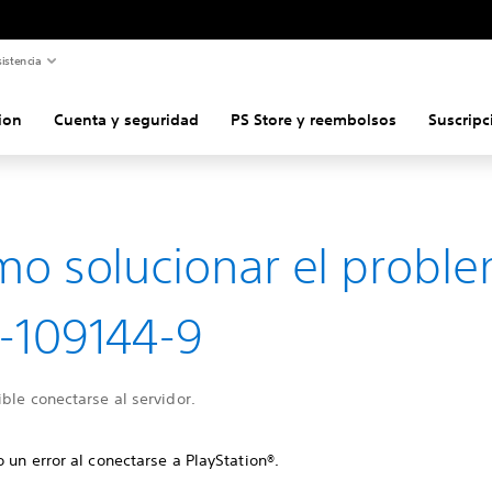
istencia
ion
Cuenta y seguridad
PS Store y reembolsos
Suscripc
o solucionar el probl
-109144-9
ble conectarse al servidor.
 un error al conectarse a PlayStation®.