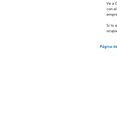
Ve a 
con e
empre
Si lo
ocupa
Página de