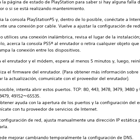
 la página de estado de PlayStation para saber si hay alguna falla d
or o si se está realizando mantenimiento.
ia la consola PlayStation®5 y, dentro de lo posible, conéctate a Inter
nte una conexión por cable. Vuelve a ajustar la configuración de red
 utilices una conexión inalámbrica, revisa el lugar de la instalación
o, acerca la consola PS5® al enrutador o retira cualquier objeto que
umpa la conexión entre los dispositivos.
 el enrutador y el módem, espera al menos 5 minutos y, luego, reiní
liza el firmware del enrutador. (Para obtener más información sobr
ar la actualización, comunícate con el proveedor del enrutador).
posible, intenta abrir estos puertos. TCP: 80, 443, 3478, 3479, 3480 y
 3479, 49152～65535.
btener ayuda con la apertura de los puertos y la configuración del e
ícate con tu proveedor de servicios de Internet.
 configuración de red, ajusta manualmente una dirección IP estática 
arla.
ede mejorar cambiando temporalmente la configuración de DNS.