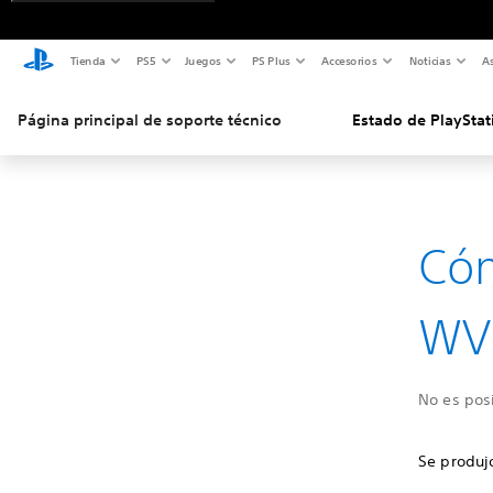
Tienda
PS5
Juegos
PS Plus
Accesorios
Noticias
As
Página principal de soporte técnico
Estado de PlayStat
Cóm
WV
No es posi
Se produjo