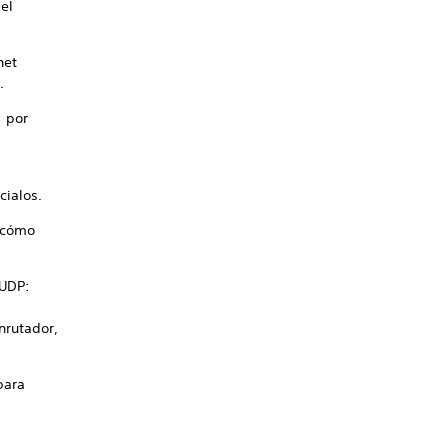
el
net
.
; por
cialos.
e cómo
 UDP:
nrutador,
para