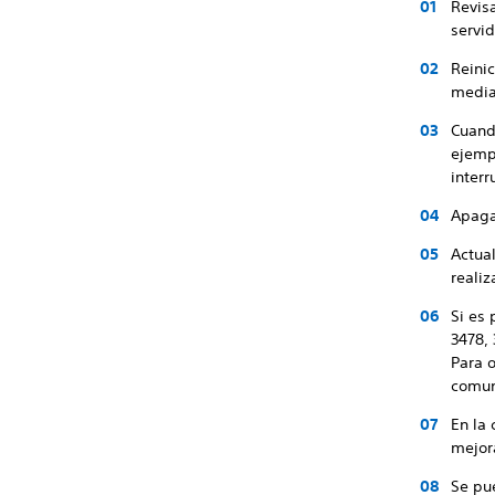
Revisa
servid
Reinic
media
Cuando
ejempl
interr
Apaga
Actua
realiz
Si es 
3478,
Para o
comun
En la
mejor
Se pu