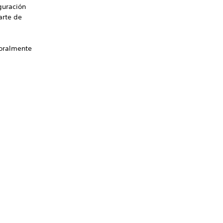
guración
arte de
poralmente