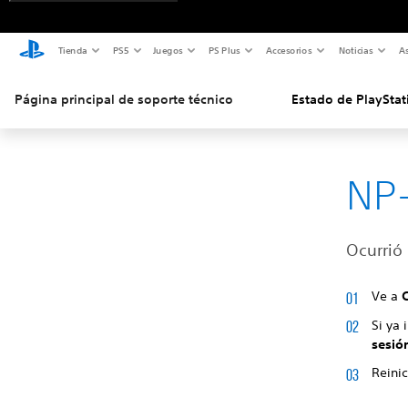
Tienda
PS5
Juegos
PS Plus
Accesorios
Noticias
As
Página principal de soporte técnico
Estado de PlayStat
NP
Ocurrió 
Ve a
Si ya 
sesió
Reinic