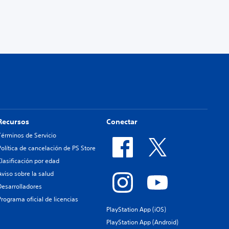
Recursos
Conectar
Términos de Servicio
Política de cancelación de PS Store
Clasificación por edad
Aviso sobre la salud
Desarrolladores
Programa oficial de licencias
PlayStation App (iOS)
PlayStation App (Android)