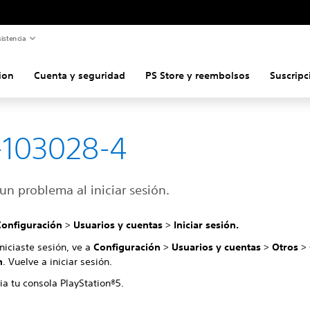
istencia
ion
Cuenta y seguridad
PS Store y reembolsos
Suscripc
-103028-4
un problema al iniciar sesión.
Configuración
>
Usuarios y cuentas
>
Iniciar sesión.
iniciaste sesión, ve a
Configuración
>
Usuarios y cuentas
>
Otros
>
n
. Vuelve a iniciar sesión.
ia tu consola PlayStation®5.