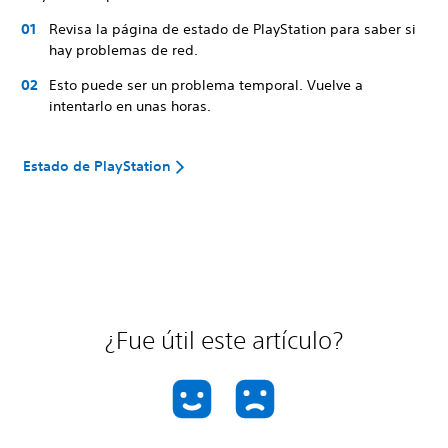
Revisa la página de estado de PlayStation para saber si
hay problemas de red.
Esto puede ser un problema temporal. Vuelve a
intentarlo en unas horas.
Estado de PlayStation
¿Fue útil este artículo?