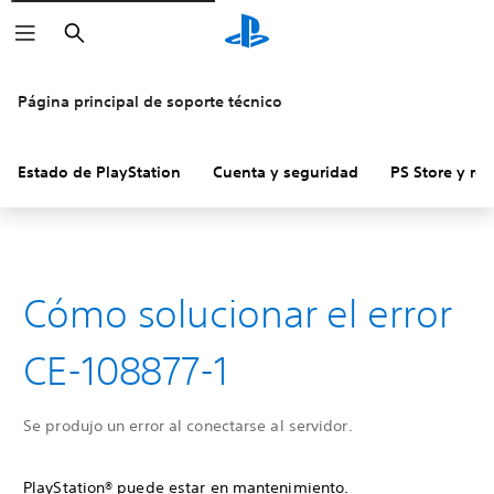
Buscar
Página principal de soporte técnico
Estado de PlayStation
Cuenta y seguridad
PS Store y re
Cómo solucionar el error
CE-108877-1
Se produjo un error al conectarse al servidor.
PlayStation® puede estar en mantenimiento.