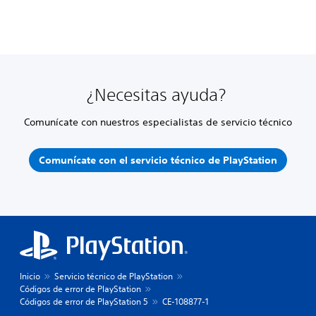
¿Necesitas ayuda?
Comunícate con nuestros especialistas de servicio técnico
Comunícate con el servicio técnico de PlayStation
Inicio
Servicio técnico de PlayStation
Códigos de error de PlayStation
Códigos de error de PlayStation 5
CE-108877-1