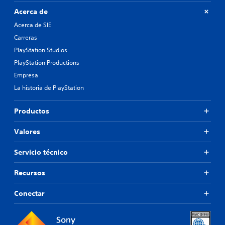
Acerca de
Acerca de SIE
Carreras
PlayStation Studios
PlayStation Productions
Empresa
La historia de PlayStation
Productos
Valores
Servicio técnico
Recursos
Conectar