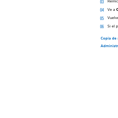
Reinic
Ve a
Vuelve
Si el 
Copia de 
Administr