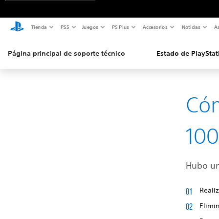
Tienda
PS5
Juegos
PS Plus
Accesorios
Noticias
As
Página principal de soporte técnico
Estado de PlayStat
Cóm
10
Hubo un
Reali
Elimin