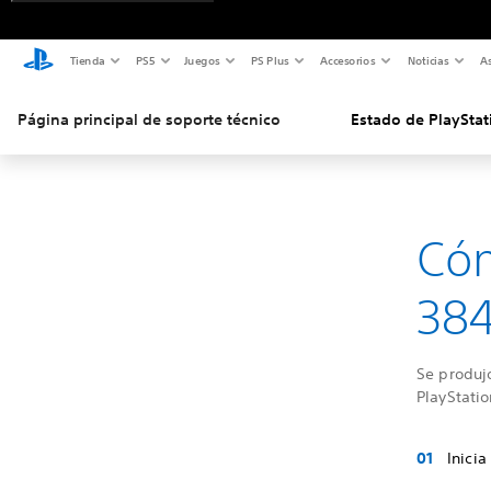
Tienda
PS5
Juegos
PS Plus
Accesorios
Noticias
As
Página principal de soporte técnico
Estado de PlayStat
Cóm
38
Se produjo
PlayStatio
Inici