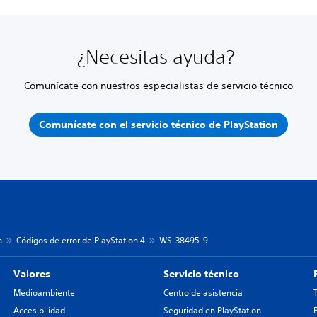
¿Necesitas ayuda?
Comunícate con nuestros especialistas de servicio técnico
Comunícate con el servicio técnico de PlayStation
n
Códigos de error de PlayStation 4
WS-38495-9
Valores
Servicio técnico
Medioambiente
Centro de asistencia
Accesibilidad
Seguridad en PlayStation