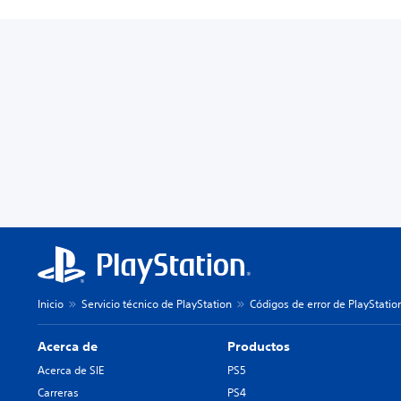
Inicio
Servicio técnico de PlayStation
Códigos de error de PlayStatio
Acerca de
Productos
Acerca de SIE
PS5
Carreras
PS4