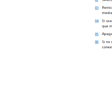
Reinic
media
Si usa
que i
Apaga 
Si no 
conexi