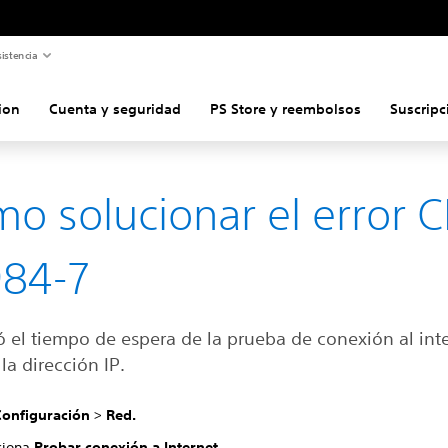
istencia
ion
Cuenta y seguridad
PS Store y reembolsos
Suscripc
o solucionar el error C
84-7
ó el tiempo de espera de la prueba de conexión al int
la dirección IP.
Configuración
>
Red.
ciona
Probar conexión a Internet
.