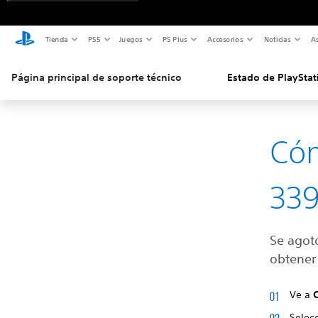
Tienda
PS5
Juegos
PS Plus
Accesorios
Noticias
As
Página principal de soporte técnico
Estado de PlayStat
Cóm
339
Se agot
obtener 
Ve a
Selec