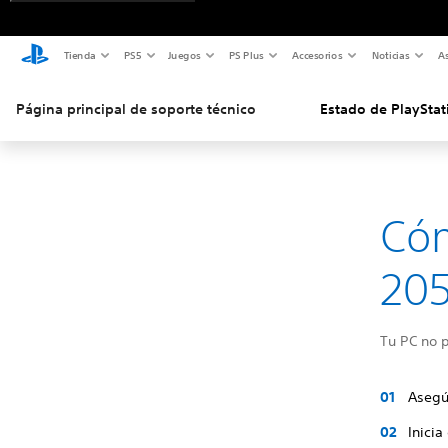
Tienda
PS5
Juegos
PS Plus
Accesorios
Noticias
As
Página principal de soporte técnico
Estado de PlayStat
Cóm
20
Tu PC no p
Asegú
Inicia