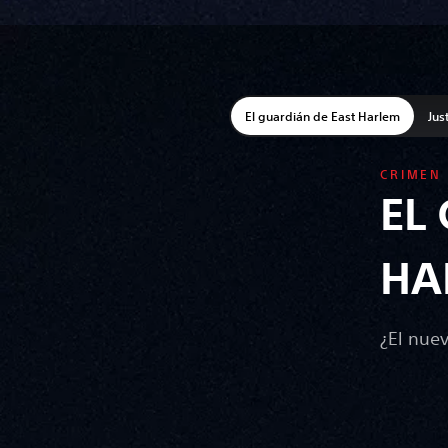
El guardián de East Harlem
Jus
CRIMEN
EL
HA
¿El nue