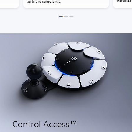
increíbles
atrás a tu competencia.
inalámbri
Control Access™