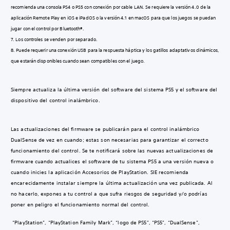
recomienda una consola PS4 o PS5 con conexión por cable LAN. Se requiere la versión 4.0 de la
aplicación Remote Play en iOS e iPadOS o la versión 4.1 en macOS para que los juegos se puedan
jugar con el control por Bluetooth®.
7. Los controles se venden por separado.
8. Puede requerir una conexión USB para la respuesta háptica y los gatillos adaptativos dinámicos,
que estarán disponibles cuando sean compatibles con el juego.
Siempre actualiza la última versión del software del sistema PS5 y el software del
dispositivo del control inalámbrico.
Las actualizaciones del firmware se publicarán para el control inalámbrico
DualSense de vez en cuando; estas son necesarias para garantizar el correcto
funcionamiento del control. Se te notificará sobre las nuevas actualizaciones de
firmware cuando actualices el software de tu sistema PS5 a una versión nueva o
cuando inicies la aplicación Accesorios de PlayStation. SIE recomienda
encarecidamente instalar siempre la última actualización una vez publicada. Al
no hacerlo, expones a tu control a que sufra riesgos de seguridad y/o podrías
poner en peligro el funcionamiento normal del control.
“PlayStation”, “PlayStation Family Mark”, “logo de PS5”, “PS5”, “DualSense”,