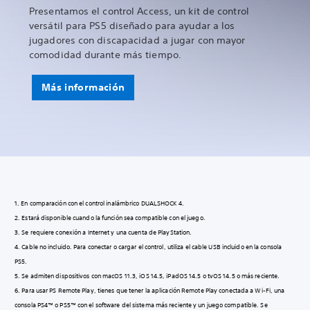
Presentamos el control Access, un kit de control
versátil para PS5 diseñado para ayudar a los
jugadores con discapacidad a jugar con mayor
comodidad durante más tiempo.
Más información
1. En comparación con el control inalámbrico DUALSHOCK 4.
2. Estará disponible cuando la función sea compatible con el juego.
3. Se requiere conexión a Internet y una cuenta de PlayStation.
4. Cable no incluido. Para conectar o cargar el control, utiliza el cable USB incluido en la consola
PS5.
5. Se admiten dispositivos con macOS 11.3, iOS 14.5, iPadOS 14.5 o tvOS 14.5 o más reciente.
6. Para usar PS Remote Play, tienes que tener la aplicación Remote Play conectada a Wi-Fi, una
consola PS4™ o PS5™ con el software del sistema más reciente y un juego compatible. Se