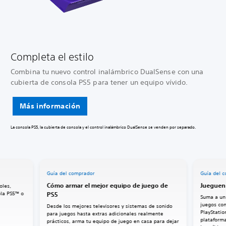
Completa el estilo
Combina tu nuevo control inalámbrico DualSense con una
cubierta de consola PS5 para tener un equipo vívido.
Más información
La consola PS5, la cubierta de consola y el control inalámbrico DualSense se venden por separado.
Guía del comprador
Guía del 
Cómo armar el mejor equipo de juego de
Jueguen
oles,
ola PS5™ o
PS5
Suma a un
juegos con
Desde los mejores televisores y sistemas de sonido
PlayStatio
para juegos hasta extras adicionales realmente
plataforma
prácticos, arma tu equipo de juego en casa para dejar