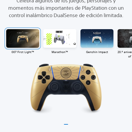
Celebra algunos de los juegos, personajes y
momentos más importantes de PlayStation con un
control inalámbrico DualSense de edición limitada.
007 First Light™
Marathon™
Genshin Impact
20.º anive
of