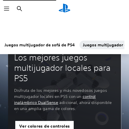
Buscar
Juegos multijugador de sofá de PS4
Juegos multijugador de
Guías y editoriales
Los mejores juegos
multijugador locales para
PS5
Disfruta de los mejores y más novedosos juegos
multijugador locales en PS5 con un
control
inalámbrico DualSense
adicional, ahora disponible
en una amplia gama de colores.
Ver colores de controles