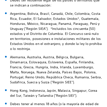
Debes ser residente legal de los países o territorios que
se indican a continuación:
Argentina, Bolivia, Brasil, Canadá, Chile, Colombia, Costa
Rica, Ecuador, El Salvador, Estados Unidos*, Guatemala,
Honduras, México, Nicaragua, Panamá, Paraguay, Perú y
Uruguay ("Región SIEA"). *Incluidos los cincuenta (50)
estados y el Distrito de Columbia. El Concurso será nulo
en territorios, posesiones e instalaciones militares de los
Estados Unidos en el extranjero, y donde la ley lo prohíba
o lo restrinja.
Alemania, Australia, Austria, Bélgica, Bulgaria,
Dinamarca, Eslovaquia, Eslovenia, España, Finlandia,
Francia, Grecia, Hungría, India, Irlanda, Luxemburgo,
Malta, Noruega, Nueva Zelanda, Países Bajos, Polonia,
Portugal, Reino Unido, República Checa, Rumania, Serbia,
Sudáfrica, Suecia y Suiza ("Región SIEE").
Hong Kong, Indonesia, Japón, Malasia, Singapur, Corea
del Sur, Taiwán y Tailandia ("Región SIEI").
Debes tener al menos 18 años (o la mayoría de edad de