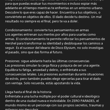
para que puedas evaluar tus movimientos e incluso espiar más
adelante en el tiempo mientras te enfrentas en un entorno urbano.
Descubre lo que eres capaz de hacer. Encuentra a tus objetivos, o
conviértete en objetivo de ellos. El dado decide tu destino. Un mal
resultado no siempre es el final, pero te va a doler.
Condicionamiento: convierte tus pensamientos en armas
Los agentes entrenan sus mentes por años para usarlas como
armas. El condicionamiento te permite reforzar los pensamientos de
Hershel para transformar su identidad y desbloquear los caminos a
seguir. Es el sucesor del Ideario de Disco Elysium, no solo investigas
el pasado, sino que das forma al futuro.
Presiones: sigue adelante hasta las últimas consecuencias
Las presiones simulan la carga física y psíquica de ser una agente.
Equilibra tu fatiga, ansiedad y delirio, o enfréntate a sus
consecuencias letales. Las presiones aumentan durante situaciones
de estrés, pero también puedes elegir ejercerlas para tirar el dado
con ventaja. Solo recuerda, estás apostando la vida.
Llega hasta el final de la historia
Enfréntate a una lucha múltiple por el poder cultural e ideológico
dentro de una ciudad nueva e inolvidable. En ZERO PARADES, el
mundo mismo es un personaje con sus propios secretos, traumas y
milagros por descubrir.