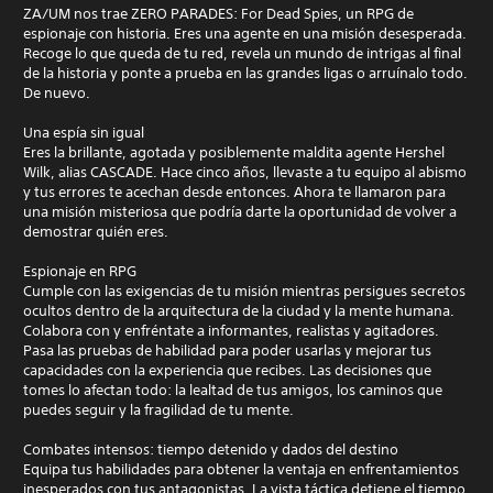
ZA/UM nos trae ZERO PARADES: For Dead Spies, un RPG de
espionaje con historia. Eres una agente en una misión desesperada.
Recoge lo que queda de tu red, revela un mundo de intrigas al final
de la historia y ponte a prueba en las grandes ligas o arruínalo todo.
De nuevo.
Una espía sin igual
Eres la brillante, agotada y posiblemente maldita agente Hershel
Wilk, alias CASCADE. Hace cinco años, llevaste a tu equipo al abismo
y tus errores te acechan desde entonces. Ahora te llamaron para
una misión misteriosa que podría darte la oportunidad de volver a
demostrar quién eres.
Espionaje en RPG
Cumple con las exigencias de tu misión mientras persigues secretos
ocultos dentro de la arquitectura de la ciudad y la mente humana.
Colabora con y enfréntate a informantes, realistas y agitadores.
Pasa las pruebas de habilidad para poder usarlas y mejorar tus
capacidades con la experiencia que recibes. Las decisiones que
tomes lo afectan todo: la lealtad de tus amigos, los caminos que
puedes seguir y la fragilidad de tu mente.
Combates intensos: tiempo detenido y dados del destino
Equipa tus habilidades para obtener la ventaja en enfrentamientos
inesperados con tus antagonistas. La vista táctica detiene el tiempo