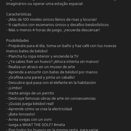
imaginários ou operar uma estação espacial.
Características
- ¡Más de 100 niveles únicos llenos de risas y locuras!
- 9 capítulos con escenarios únicos y desafíos beisbolísticos
- Más o menos 4 horas de juego, ¡recuerda descansar!
Posibilidades
- Prepárate para el día, toma un baño y haz café con tus nuevas
manos bates de béisbol
- Plancha tu ropa interior y enciende la TV
- ¿Ya sabes freír un huevo? ¡Ahora intenta sin manos!
- Realiza un atraco en un museo de arte
- Aprende a encurtir con bates de béisbol por manos
- ¡Grafitea una pared y pinta un caballo!
- Descubre qué pasa con el elefante en la habitación
- ¡Limbo!
- Hazte amigo de un perrito
- Destruye famosas obras de arte sin consecuencias
- ¡Quizás juega béisbol real!
- Aprende cómo se crea la electricidad
- ¡Bate-loncesto!
- Arrea ovejas con un ovni
- Juega a WHAT THE GOLF? #meta
- Pon todos los huevos en la misma cesta, para variar