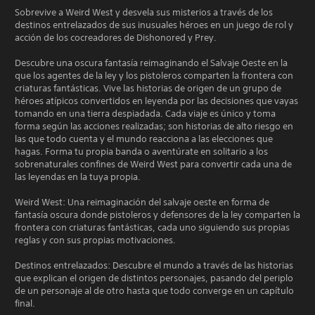
Sobrevive a Weird West y desvela sus misterios a través de los
destinos entrelazados de sus inusuales héroes en un juego de rol y
acción de los cocreadores de Dishonored y Prey.
Descubre una oscura fantasía reimaginando el Salvaje Oeste en la
que los agentes de la ley y los pistoleros comparten la frontera con
criaturas fantásticas. Vive las historias de origen de un grupo de
héroes atípicos convertidos en leyenda por las decisiones que vayas
tomando en una tierra despiadada. Cada viaje es único y toma
forma según las acciones realizadas; son historias de alto riesgo en
las que todo cuenta y el mundo reacciona a las elecciones que
hagas. Forma tu propia banda o aventúrate en solitario a los
sobrenaturales confines de Weird West para convertir cada una de
las leyendas en la tuya propia.
Weird West: Una reimaginación del salvaje oeste en forma de
fantasía oscura donde pistoleros y defensores de la ley comparten la
frontera con criaturas fantásticas, cada uno siguiendo sus propias
reglas y con sus propias motivaciones.
Destinos entrelazados: Descubre el mundo a través de las historias
que explican el origen de distintos personajes, pasando del periplo
de un personaje al de otro hasta que todo converge en un capítulo
final.