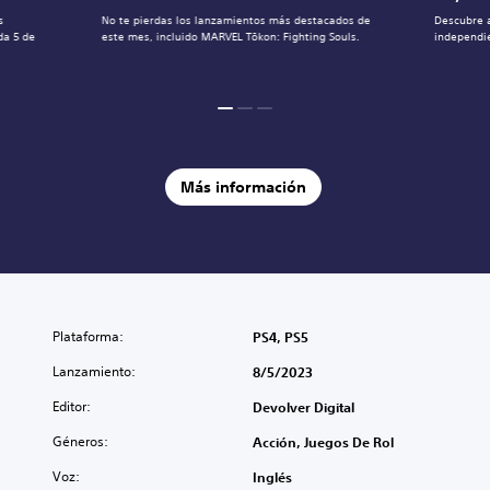
s
No te pierdas los lanzamientos más destacados de
Descubre 
da 5 de
este mes, incluido MARVEL Tōkon: Fighting Souls.
independie
Más información
Plataforma:
PS4, PS5
Lanzamiento:
8/5/2023
Editor:
Devolver Digital
Géneros:
Acción, Juegos De Rol
Voz:
Inglés