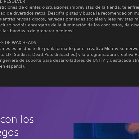
E RESOLVER
ticiones de clientes o situaciones imprevistas de la tienda, te enfre
ad de divertidos retos. Descifra pistas y busca la recomendación m
ientras revisas discos, navegas por redes sociales y lees revistas m
Incluso podrás encargarte de la iluminación de los conciertos, de dis
e las bandas o de preparar pedidos!
S DE WAX HEADS
Games es un dúo indie punk formado por el creativo Murray Somerwol
o Elk, Spitkiss, Dead Pets Unleashed) y la programadora creativa R
ingeniera de soporte para desarrolladores de UNITY y destacada st
n español).
con los
egos