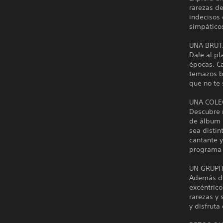
rarezas de
indecisos 
simpáticos
UNA BRUT
Dale al pl
épocas. C
temazos b
que no te 
UNA COLE
Descubre 
de álbum l
sea disti
cantante y
programa d
UN GRUPI
Además de 
excéntrico
rarezas y 
y disfruta