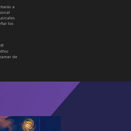
ntarás a
usical
usicales
eñar los
ff
othio
reamer de