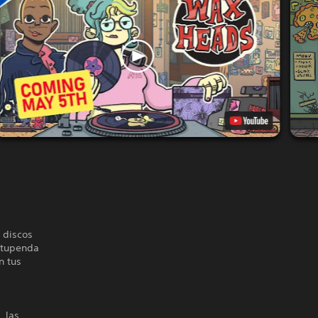
 discos
estupenda
n tus
, las