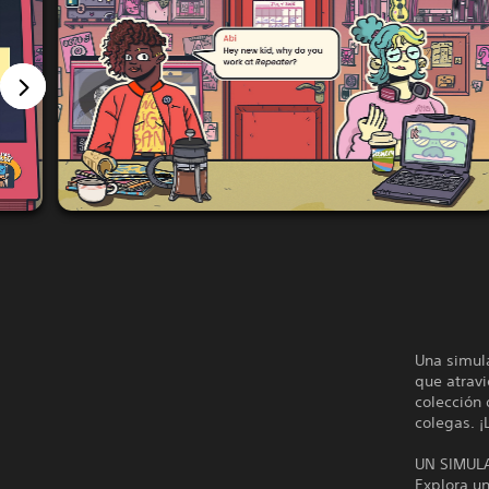
Una simula
que atrav
colección 
colegas. ¡
UN SIMUL
Explora un