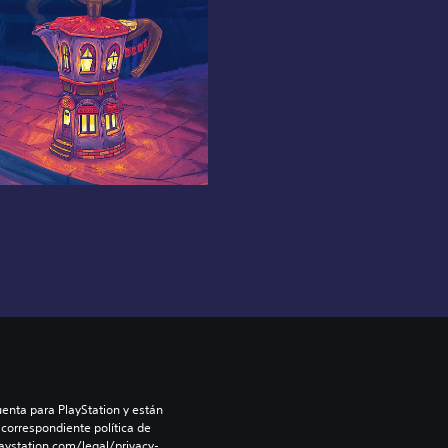
enta para PlayStation y están 
 correspondiente política de 
aystation.com/legal/privacy-