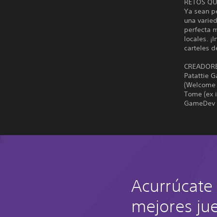
RETOS QU
Ya sean pe
una varied
perfecta m
locales. ¡
carteles d
CREADORE
Patattie 
(Welcome t
Tome (ex 
GameDev e
Acurrúcate 
mejores ju