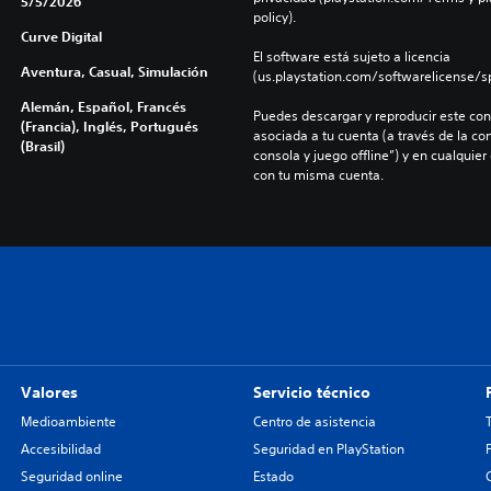
5/5/2026
policy).
Curve Digital
El software está sujeto a licencia 
Aventura, Casual, Simulación
(us.playstation.com/softwarelicense/sp
Alemán, Español, Francés
Puedes descargar y reproducir este cont
(Francia), Inglés, Portugués
asociada a tu cuenta (a través de la co
(Brasil)
consola y juego offline”) y en cualquier
con tu misma cuenta.
Valores
Servicio técnico
Medioambiente
Centro de asistencia
Accesibilidad
Seguridad en PlayStation
Seguridad online
Estado