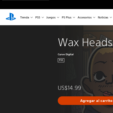
Tienda
PS5
Juegos
PS Plus
Accesorios
Noticias
Wax Heads
Curve Digital
PS5
US$14.99
Agregar al carrito