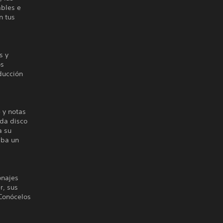
ables e
n tus
s y
os
ducción
 y notas
ada disco
a su
aba un
onajes
r, sus
 Conócelos