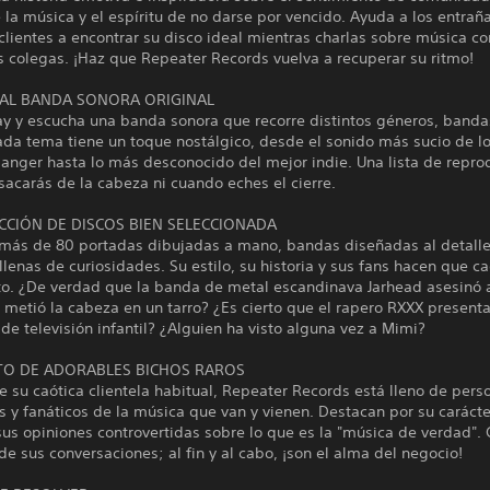
 la música y el espíritu de no darse por vencido. Ayuda a los entrañ
clientes a encontrar su disco ideal mientras charlas sobre música co
 colegas. ¡Haz que Repeater Records vuelva a recuperar su ritmo!
AL BANDA SONORA ORIGINAL
ay y escucha una banda sonora que recorre distintos géneros, banda
ada tema tiene un toque nostálgico, desde el sonido más sucio de l
anger hasta lo más desconocido del mejor indie. Una lista de repro
sacarás de la cabeza ni cuando eches el cierre.
CCIÓN DE DISCOS BIEN SELECCIONADA
más de 80 portadas dibujadas a mano, bandas diseñadas al detalle
lenas de curiosidades. Su estilo, su historia y sus fans hacen que c
nto. ¿De verdad que la banda de metal escandinava Jarhead asesinó 
 metió la cabeza en un tarro? ¿Es cierto que el rapero RXXX present
e televisión infantil? ¿Alguien ha visto alguna vez a Mimi?
TO DE ADORABLES BICHOS RAROS
su caótica clientela habitual, Repeater Records está lleno de pers
s y fanáticos de la música que van y vienen. Destacan por su carácte
sus opiniones controvertidas sobre lo que es la "música de verdad".
 de sus conversaciones; al fin y al cabo, ¡son el alma del negocio!