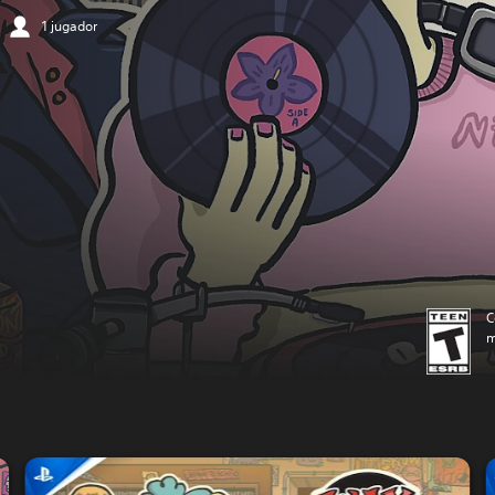
1 jugador
C
m