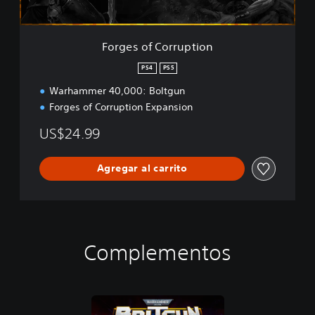
r
r
u
Forges of Corruption
p
t
PS4
PS5
i
Warhammer 40,000: Boltgun
o
n
Forges of Corruption Expansion
US$24.99
Agregar al carrito
Complementos