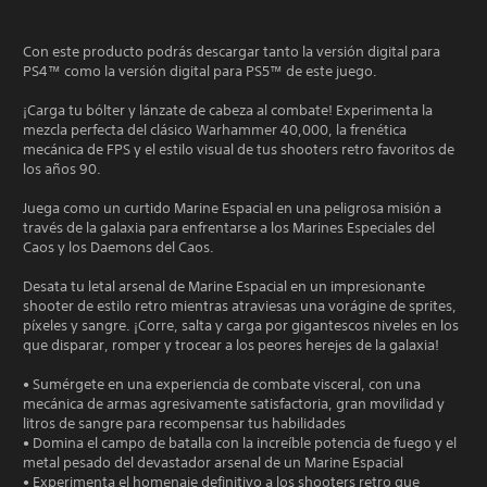
Con este producto podrás descargar tanto la versión digital para
PS4™ como la versión digital para PS5™ de este juego.
¡Carga tu bólter y lánzate de cabeza al combate! Experimenta la
mezcla perfecta del clásico Warhammer 40,000, la frenética
mecánica de FPS y el estilo visual de tus shooters retro favoritos de
los años 90.
Juega como un curtido Marine Espacial en una peligrosa misión a
través de la galaxia para enfrentarse a los Marines Especiales del
Caos y los Daemons del Caos.
Desata tu letal arsenal de Marine Espacial en un impresionante
shooter de estilo retro mientras atraviesas una vorágine de sprites,
píxeles y sangre. ¡Corre, salta y carga por gigantescos niveles en los
que disparar, romper y trocear a los peores herejes de la galaxia!
• Sumérgete en una experiencia de combate visceral, con una
mecánica de armas agresivamente satisfactoria, gran movilidad y
litros de sangre para recompensar tus habilidades
• Domina el campo de batalla con la increíble potencia de fuego y el
metal pesado del devastador arsenal de un Marine Espacial
• Experimenta el homenaje definitivo a los shooters retro que