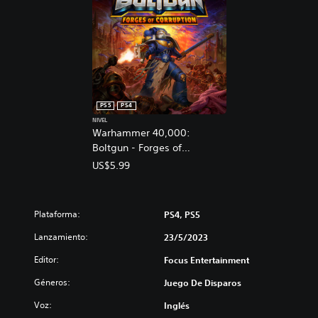
PS5
PS4
NIVEL
Warhammer 40,000:
Boltgun - Forges of
Corruption Expansion
US$5.99
Plataforma:
PS4, PS5
Lanzamiento:
23/5/2023
Editor:
Focus Entertainment
Géneros:
Juego De Disparos
Voz:
Inglés