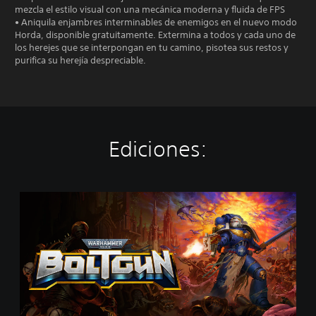
mezcla el estilo visual con una mecánica moderna y fluida de FPS
• Aniquila enjambres interminables de enemigos en el nuevo modo
Horda, disponible gratuitamente. Extermina a todos y cada uno de
los herejes que se interpongan en tu camino, pisotea sus restos y
purifica su herejía despreciable.
Ediciones:
W
a
r
h
a
m
m
e
r