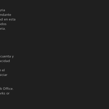
yria
andante
ad en esta
ados
ria.
 cuenta y
vacidad
n el
iciar
k Office.
rks or