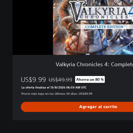
C
h
r
o
n
i
c
l
e
s
Valkyria Chronicles 4: Complet
4
:
US$9.99
C
US$49.99
Ahorra un 80 %
Rebajado del precio original de US$49.99
o
La oferta finaliza el 13/8/2026 06:59 AM UTC
m
Precio más bajo en los últimos 30 días: US$49.99
p
l
Agregar al carrito
e
t
e
E