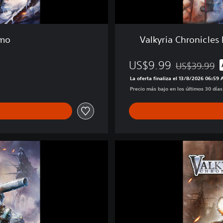
c
l
e
s
emo
Valkyria Chronicles
R
e
US$9.99
m
US$39.99
Rebajado del 
a
La oferta finaliza el 13/8/2026 06:59
s
Precio más bajo en los últimos 30 día
t
e
r
e
d
V
+
a
V
l
a
k
l
y
k
r
y
i
r
a
i