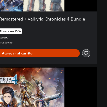
 Remastered + Valkyria Chronicles 4 Bundle
Ahorra un 75 %
precio original de US$39.99
 AM UTC
s: US$39.99
Agregar al carrito