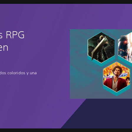
s RPG
en
dos coloridos y una