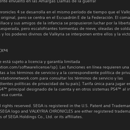
ente envuelto en las Amargas Llamas de la guerra!
hronicles 4 se desarrolla en el mismo período de tiempo que el Valk
 original, pero se centra en el Escuadrón E de la Federación. El com
lace y sus amigos de la infancia se propusieron luchar por la libert
sesperada, pero escalofriantes tormentas de nieve, oleadas de sold
 y los poderes divinos de Valkyria se interponen entre ellos y la victo
CK®4
e está sujeto a licencia y garantía limitada
ation.com/softwarelicense/sp). Las funciones en línea requieren una
tas a los términos de servicio y a la correspondiente política de pri
aystationnetwork.com para consultar los términos de servicio y las
ientes políticas de privacidad de tu país). Tarifa única para jugar e
4™ principal designado de la cuenta y en otros sistemas PS4™ al in
 esa cuenta.
 rights reserved. SEGA is registered in the U.S. Patent and Trademar
 SEGA logo and VALKYRIA CHRONICLES are either registered tradema
 of SEGA Holdings Co., Ltd. or its affiliates.