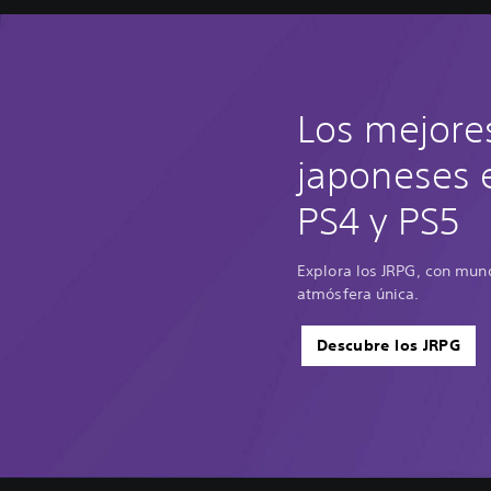
d
i
t
i
o
Los mejore
n
japoneses 
PS4 y PS5
Explora los JRPG, con mun
atmósfera única.
Descubre los JRPG