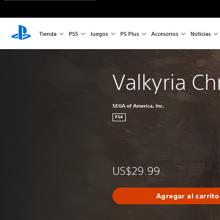
Tienda
PS5
Juegos
PS Plus
Accesorios
Noticias
Valkyria Ch
SEGA of America, Inc.
PS4
US$29.99
Agregar al carrito