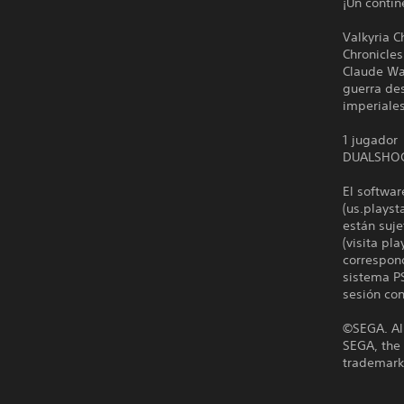
¡Un contin
Valkyria C
Chronicles
Claude Wal
guerra de
imperiales
1 jugador
DUALSHO
El softwar
(us.playst
están suje
(visita pl
correspond
sistema PS
sesión con
©SEGA. All
SEGA, the
trademarks