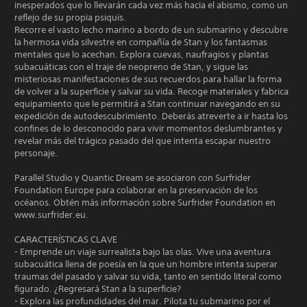
inesperados que lo llevarán cada vez más hacia el abismo, como un
reflejo de su propia psiquis.
Recorre el vasto lecho marino a bordo de un submarino y descubre
la hermosa vida silvestre en compañía de Stan y los fantasmas
mentales que lo acechan. Explora cuevas, naufragios y plantas
subacuáticas con el traje de neopreno de Stan, y sigue las
misteriosas manifestaciones de sus recuerdos para hallar la forma
de volver a la superficie y salvar su vida. Recoge materiales y fabrica
equipamiento que le permitirá a Stan continuar navegando en su
expedición de autodescubrimiento. Deberás atreverte a ir hasta los
confines de lo desconocido para vivir momentos deslumbrantes y
revelar más del trágico pasado del que intenta escapar nuestro
personaje.
Parallel Studio y Quantic Dream se asociaron con Surfrider
Foundation Europe para colaborar en la preservación de los
océanos. Obtén más información sobre Surfrider Foundation en
www.surfrider.eu.
CARACTERÍSTICAS CLAVE
- Emprende un viaje surrealista bajo las olas. Vive una aventura
subacuática llena de poesía en la que un hombre intenta superar
traumas del pasado y salvar su vida, tanto en sentido literal como
figurado. ¿Regresará Stan a la superficie?
- Explora las profundidades del mar. Pilota tu submarino por el