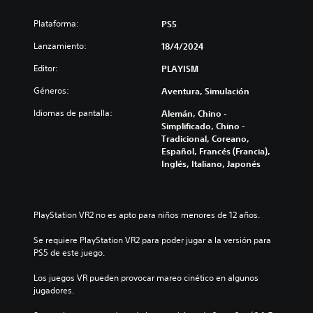
s
Plataforma:
PS5
p
e
Lanzamiento:
18/4/2024
c
i
Editor:
PLAYISM
a
Géneros:
Aventura, Simulación
l
Idiomas de pantalla:
Alemán, Chino -
Simplificado, Chino -
Tradicional, Coreano,
Español, Francés (Francia),
Inglés, Italiano, Japonés
PlayStation VR2 no es apto para niños menores de 12 años.
Se requiere PlayStation VR2 para poder jugar a la versión para 
PS5 de este juego.
Los juegos VR pueden provocar mareo cinético en algunos 
jugadores.