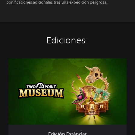
bonificaciones adicionales tras una expedición peligrosa!
Ediciones:
E
d
i
c
i
ó
n
E
s
t
á
n
d
Edición Estándar