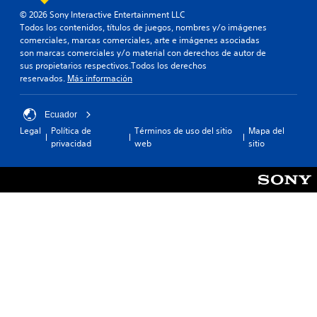
s
a
a
a
© 2026 Sony Interactive Entertainment LLC
o
r
j
r
Todos los contenidos, títulos de juegos, nombres y/o imágenes
l
a
u
l
comerciales, marcas comerciales, arte e imágenes asociadas
a
q
a
s
son marcas comerciales y/o material con derechos de autor de
m
u
i
t
sus propietarios respectivos.Todos los derechos
e
e
n
a
reservados.
Más información
n
s
f
b
t
e
o
e
l
a
r
Ecuador
i
i
e
m
n
Legal
Política de
Términos de uso del sitio
Mapa del
d
(
a
c
privacidad
web
sitio
é
b
c
l
n
á
i
u
t
ó
s
y
i
n
i
e
c
d
c
s
a
e
a
u
d
t
b
)
e
u
t
s
S
t
í
d
e
o
t
e
o
r
u
c
f
i
l
a
r
a
o
d
e
l