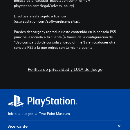
c
política de privacidad (playstation.com/Terms y 
u
m
s
r
l
playstation.com/legal/privacy-policy).
a
a
e
m
u
l
n
n
o
y
El software está sujeto a licencia 
e
e
s
m
e
(us.playstation.com/softwarelicense/sp).
s
r
i
e
d
.
a
b
n
i
Puedes descargar y reproducir este contenido en la consola PS5 
q
i
t
á
principal asociada a tu cuenta (a través de la configuración de 
u
l
A
o
l
“Uso compartido de consola y juego offline”) y en cualquier otra 
e
i
.
u
o
consola PS5 a la que entres con tu misma cuenta.
p
d
g
d
e
a
o
i
r
R
d
h
o
m
d
e
a
Política de privacidad y EULA del juego
m
i
e
c
b
t
o
l
o
l
e
o
n
r
a
l
s
o
d
d
e
j
o
P
a
e
o
.
u
t
r
y
e
o
l
s
d
o
r
t
S
Inicio
Juegos
Two Point Museum
e
f
i
i
u
s
á
c
o
b
e
Acerca de
c
k
s