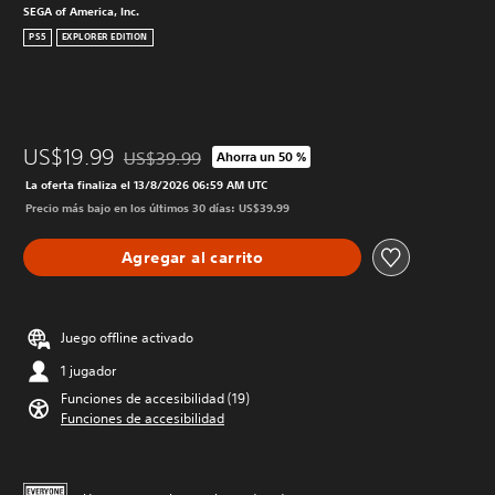
SEGA of America, Inc.
PS5
EXPLORER EDITION
US$19.99
US$39.99
Ahorra un 50 %
Rebajado del precio original de US$39.99
La oferta finaliza el 13/8/2026 06:59 AM UTC
Precio más bajo en los últimos 30 días: US$39.99
Agregar al carrito
Juego offline activado
1 jugador
Funciones de accesibilidad (19)
Funciones de accesibilidad