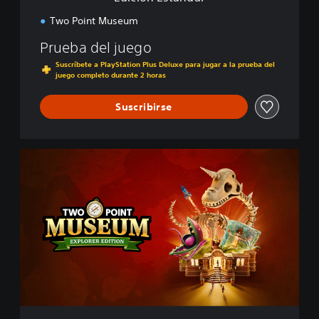
a
r
Two Point Museum
Prueba del juego
Suscríbete a PlayStation Plus Deluxe para jugar a la prueba del
juego completo durante 2 horas
Suscribirse
E
x
p
l
o
r
e
r
E
d
i
t
i