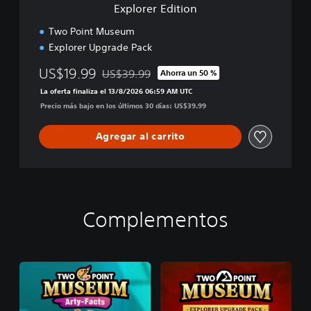
Explorer Edition
o
n
Two Point Museum
Explorer Upgrade Pack
US$19.99
US$39.99
Ahorra un 50 %
Rebajado del precio original de US$39.99
La oferta finaliza el 13/8/2026 06:59 AM UTC
Precio más bajo en los últimos 30 días: US$39.99
Agregar al carrito
Complementos