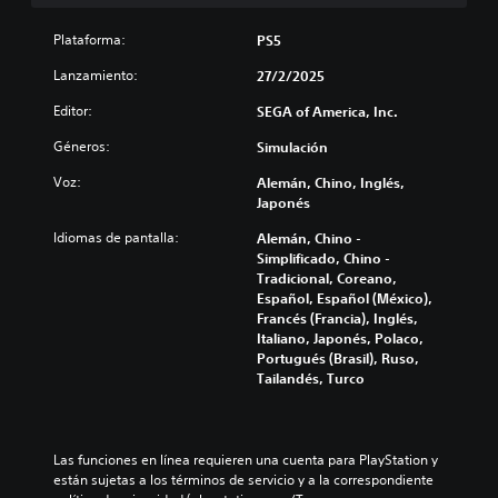
o
o
e
n
t
s
n
o
t
í
Plataforma:
PS5
v
t
f
r
t
o
a
r
Lanzamiento:
o
27/2/2025
u
l
l
e
l
l
ú
(
c
Editor:
SEGA of America, Inc.
e
o
m
H
e
s
s
e
Géneros:
U
Simulación
n
d
p
n
D
a
e
o
Voz:
e
Alemán, Chino, Inglés,
)
l
l
r
s
Japonés
s
g
j
q
d
e
u
u
Idiomas de pantalla:
u
Alemán, Chino -
e
p
n
e
e
Simplificado, Chino -
a
r
a
g
e
Tradicional, Coreano,
u
e
s
o
l
Español, Español (México),
d
s
o
e
j
Francés (Francia), Inglés,
i
e
p
n
u
Italiano, Japonés, Polaco,
o
n
c
c
e
Portugués (Brasil), Ruso,
i
t
i
u
g
Tailandés, Turco
n
a
o
a
o
d
d
n
l
n
i
e
e
q
o
v
u
s
u
i
Las funciones en línea requieren una cuenta para PlayStation y 
i
n
d
i
n
están sujetas a los términos de servicio y a la correspondiente 
d
a
e
e