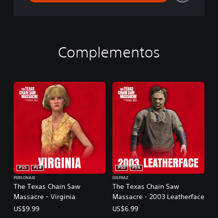
c
r
e
Complementos
PS5
PS4
PS5
PS4
PERSONAJE
DISFRAZ
The Texas Chain Saw
The Texas Chain Saw
Massacre - Virginia
Massacre - 2003 Leatherface
US$9.99
US$6.99