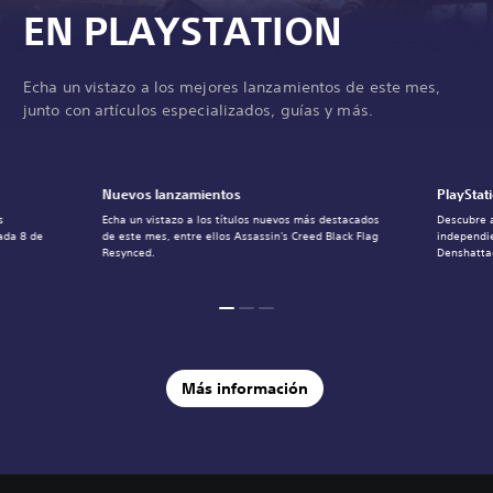
EN PLAYSTATION
Echa un vistazo a los mejores lanzamientos de este mes,
junto con artículos especializados, guías y más.
Nuevos lanzamientos
PlayStat
s
Echa un vistazo a los títulos nuevos más destacados
Descubre a
ada 8 de
de este mes, entre ellos Assassin's Creed Black Flag
independi
Resynced.
Denshatta
Más información