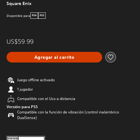
Square Enix
Disponible para
PS4
PS5
US$59.99
Agregar al carrito
Juego offline activado
1 jugador
Compatible con el Uso a distancia
Versión para PS5
Compatible con la función de vibración (control inalámbrico
DualSense)