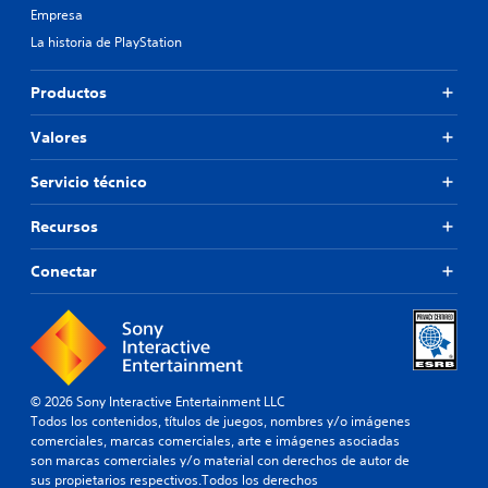
i
e
Empresa
e
d
d
s
a
La historia de PlayStation
e
r
d
f
á
e
i
Productos
p
a
n
i
u
i
d
Valores
d
d
a
i
o
m
o
.
Servicio técnico
e
p
n
a
Recursos
P
t
r
e
u
a
Conectar
o
z
q
d
u
z
e
e
l
n
s
e
t
e
s
r
a
o
o
i
© 2026 Sony Interactive Entertainment LLC
m
d
d
Todos los contenidos, títulos de juegos, nombres y/o imágenes
i
e
é
comerciales, marcas comerciales, arte e imágenes asociadas
u
t
n
son marcas comerciales y/o material con derechos de autor de
n
i
t
sus propietarios respectivos.Todos los derechos