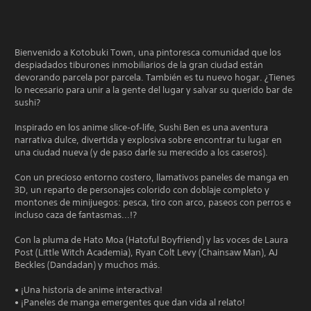
Bienvenido a Kotobuki Town, una pintoresca comunidad que los
despiadados tiburones inmobiliarios de la gran ciudad están
devorando parcela por parcela. También es tu nuevo hogar. ¿Tienes
lo necesario para unir a la gente del lugar y salvar su querido bar de
sushi?
Inspirado en los anime slice‑of‑life, Sushi Ben es una aventura
narrativa dulce, divertida y explosiva sobre encontrar tu lugar en
una ciudad nueva (y de paso darle su merecido a los caseros).
Con un precioso entorno costero, llamativos paneles de manga en
3D, un reparto de personajes colorido con doblaje completo y
montones de minijuegos: pesca, tiro con arco, paseos con perros e
incluso caza de fantasmas...!?
Con la pluma de Hato Moa (Hatoful Boyfriend) y las voces de Laura
Post (Little Witch Academia), Ryan Colt Levy (Chainsaw Man), AJ
Beckles (Dandadan) y muchos más.
• ¡Una historia de anime interactiva!
• ¡Paneles de manga emergentes que dan vida al relato!