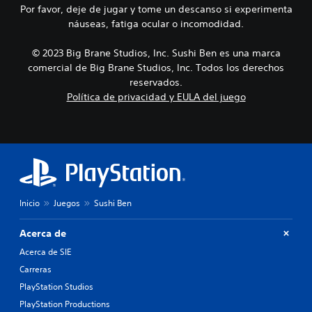
d
r
o
Por favor, deje de jugar y tome un descanso si experimenta
n
e
i
n
e
náuseas, fatiga ocular o incomodidad.
d
n
o
c
i
c
e
P
f
© 2023 Big Brane Studios, Inc. Sushi Ben es una marca
i
s
u
i
p
comercial de Big Brane Studios, Inc. Todos los derechos
i
e
c
a
reservados.
d
d
u
l
Política de privacidad y EULA del juego
a
e
l
e
d
s
t
s
d
e
a
.
e
s
d
p
t
a
u
a
l
l
b
t
s
l
e
a
e
r
Inicio
Juegos
Sushi Ben
r
c
n
l
e
a
Acerca de
o
r
t
s
l
Acerca de SIE
i
b
a
v
Carreras
o
s
o
t
PlayStation Studios
a
p
o
l
r
PlayStation Productions
n