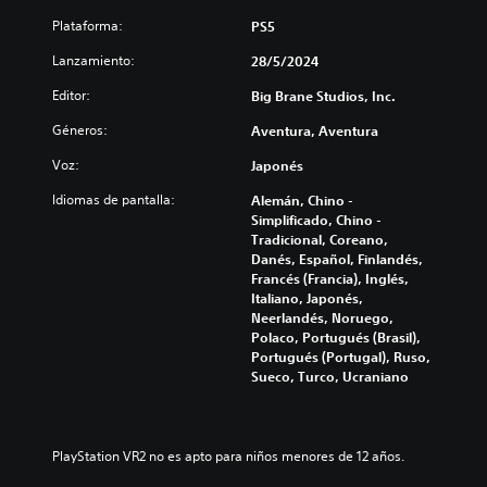
e
s
e
n
a
Plataforma:
PS5
i
s
t
s
l
r
e
Lanzamiento:
28/5/2024
d
e
e
i
e
Editor:
n
d
Big Brane Studios, Inc.
n
b
c
u
c
o
Géneros:
Aventura, Aventura
i
c
l
t
a
i
u
Voz:
Japonés
o
r
r
y
l
e
n
e
Idiomas de pantalla:
Alemán, Chino -
o
l
s
e
Simplificado, Chino -
s
d
u
s
Tradicional, Coreano,
v
e
b
Danés, Español, Finlandés,
P
o
s
t
Francés (Francia), Inglés,
u
l
a
í
Italiano, Japonés,
e
ú
f
t
Neerlandés, Noruego,
d
m
í
u
Polaco, Portugués (Brasil),
e
e
o
l
Portugués (Portugal), Ruso,
s
n
g
o
Sueco, Turco, Ucraniano
j
e
e
s
u
s
n
p
g
d
e
a
a
e
r
r
PlayStation VR2 no es apto para niños menores de 12 años.
r
a
a
a
y