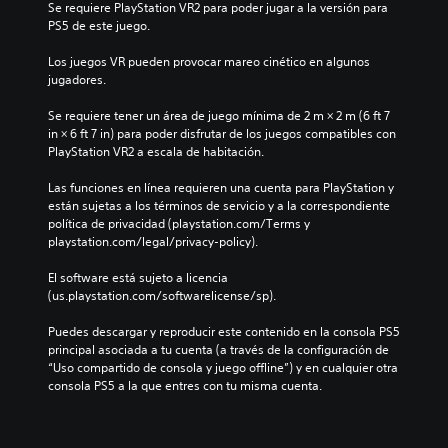
u
l
l
Se requiere PlayStation VR2 para poder jugar a la versión para 
d
d
d
a
PS5 de este juego.
e
i
e
h
s
o
l
i
Los juegos VR pueden provocar mareo cinético en algunos 
p
i
j
s
jugadores.
l
n
u
t
a
d
e
o
Se requiere tener un área de juego mínima de 2 m × 2 m (6 ft 7 
z
i
g
r
in × 6 ft 7 in) para poder disfrutar de los juegos compatibles con 
a
v
o
i
PlayStation VR2 a escala de habitación.
r
i
e
a
t
d
l
y
Las funciones en línea requieren una cuenta para PlayStation y 
e
u
i
l
están sujetas a los términos de servicio y a la correspondiente 
p
a
g
o
política de privacidad (playstation.com/Terms y 
o
l
i
s
playstation.com/legal/privacy-policy).
r
e
e
p
l
s
n
e
El software está sujeto a licencia 
o
.
d
r
(us.playstation.com/softwarelicense/sp).
s
o
s
m
u
o
Puedes descargar y reproducir este contenido en la consola PS5 
A
e
n
n
principal asociada a tu cuenta (a través de la configuración de 
n
u
n
a
“Uso compartido de consola y juego offline”) y en cualquier otra 
ú
d
i
j
consola PS5 a la que entres con tu misma cuenta.
s
i
v
e
s
e
o
s
i
l
p
m
n