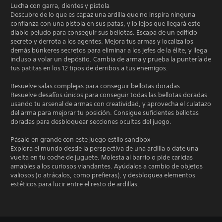
Lucha con garra, dientes y pistola
Descubre de lo que es capaz una ardilla que no inspira ninguna
confianza con una pistola en sus patas, y lo lejos que llegará este
diablo peludo para conseguir sus bellotas. Escapa de un edificio
secreto y derrota a los agentes. Mejora tus armas y localiza los
demás búnkeres secretos para eliminar a los jefes de la élite, y llega
incluso a volar un depósito. Cambia de arma y prueba la puntería de
tus patitas en los 12 tipos de derribos a tus enemigos.
Resuelve salas complejas para conseguir bellotas doradas
Resuelve desafíos únicos para conseguir todas las bellotas doradas
usando tu arsenal de armas con creatividad, y aprovecha el culatazo
del arma para mejorar tu posición. Consigue suficientes bellotas
doradas para desbloquear secciones ocultas del juego.
Pásalo en grande con este juego estilo sandbox
Explora el mundo desde la perspectiva de una ardilla o date una
vuelta en tu coche de juguete. Molesta al barrio o pide caricias
amables a los curiosos viandantes. Ayúdalos a cambio de objetos
valiosos (o atrácalos, como prefieras), y desbloquea elementos
estéticos para lucir entre el resto de ardillas.