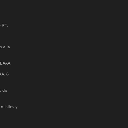
-R"".
s a la
 BAÄA.
ÄA. 8
s de
 misiles y