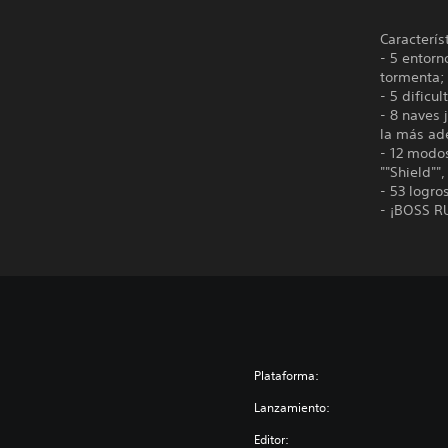
Caracterís
- 5 entorn
tormenta;
- 5 dificu
- 8 naves
la más ade
- 12 modos
""Shield""
- 53 logro
- ¡BOSS RU
Plataforma:
Lanzamiento:
Editor: