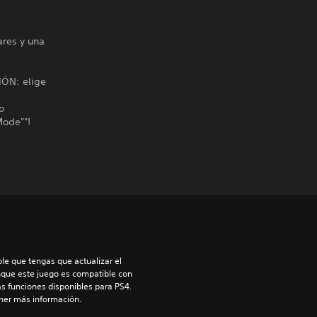
ares y una
IÓN: elige
o
Mode""!
le que tengas que actualizar el 
nque este juego es compatible con 
as funciones disponibles para PS4. 
ner más información.