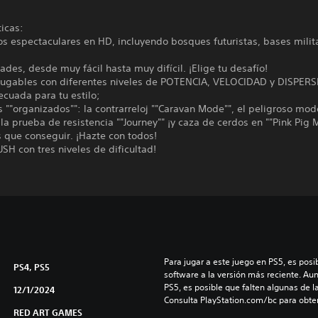
ticas:
os espectaculares en HD, incluyendo bosques futuristas, bases milit
ltades, desde muy fácil hasta muy difícil. ¡Elige tu desafío!
 jugables con diferentes niveles de POTENCIA, VELOCIDAD y DISPERS
cuada para tu estilo;
 ""organizados"": la contrarreloj ""Caravan Mode"", el peligroso mod
, la prueba de resistencia ""Journey"" ¡y caza de cerdos en ""Pink Pig 
s que conseguir. ¡Hazte con todos!
SH con tres niveles de dificultad!
Para jugar a este juego en PS5, es posib
PS4, PS5
software a la versión más reciente. Au
PS5, es posible que falten algunas de l
12/1/2024
Consulta PlayStation.com/bc para obte
RED ART GAMES