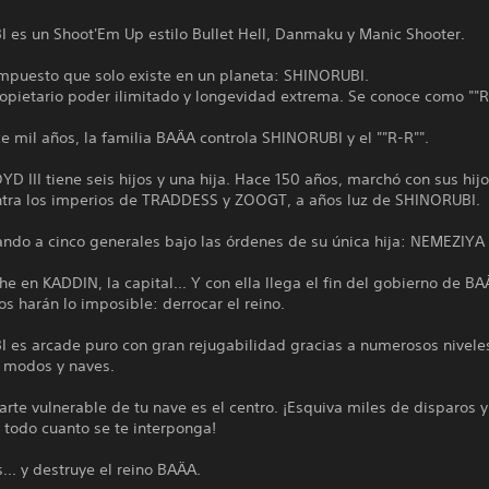
 es un Shoot'Em Up estilo Bullet Hell, Danmaku y Manic Shooter.
mpuesto que solo existe en un planeta: SHINORUBI.
opietario poder ilimitado y longevidad extrema. Se conoce como ""R
 mil años, la familia BAÄA controla SHINORUBI y el ""R-R"".
OYD III tiene seis hijos y una hija. Hace 150 años, marchó con sus hijo
ntra los imperios de TRADDESS y ZOOGT, a años luz de SHINORUBI.
ando a cinco generales bajo las órdenes de su única hija: NEMEZIYA
he en KADDIN, la capital... Y con ella llega el fin del gobierno de BA
s harán lo imposible: derrocar el reino.
 es arcade puro con gran rejugabilidad gracias a numerosos nivele
, modos y naves.
arte vulnerable de tu nave es el centro. ¡Esquiva miles de disparos y
 todo cuanto se te interponga!
.. y destruye el reino BAÄA.