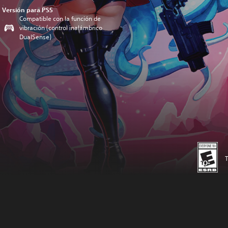
Versión para PS5
Compatible con la función de
vibración (control inalámbrico
DualSense)
T