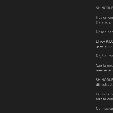
SHINORUBI
Hay un co
Da a su pr
Desde hace
El rey R.L
guerra co
Dejó al m
Cae la noc
mercenario
SHINORUBI
dificultad
La única p
arrasa con
No mueras.