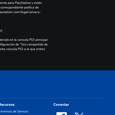
enta para PlayStation y están 
 correspondiente política de 
aystation.com/legal/privacy-
).
enido en la consola PS5 principal 
nfiguración de “Uso compartido de 
 otra consola PS5 a la que entres 
Recursos
Conectar
Términos de Servicio