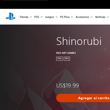
Tienda
PS5
Juegos
PS Plus
Accesorios
Noticias
Shinorubi
RED ART GAMES
PS4
PS5
US$19.99
Agregar al carrito