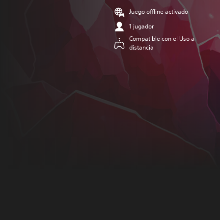
Juego offline activado
1 jugador
Compatible con el Uso a
distancia