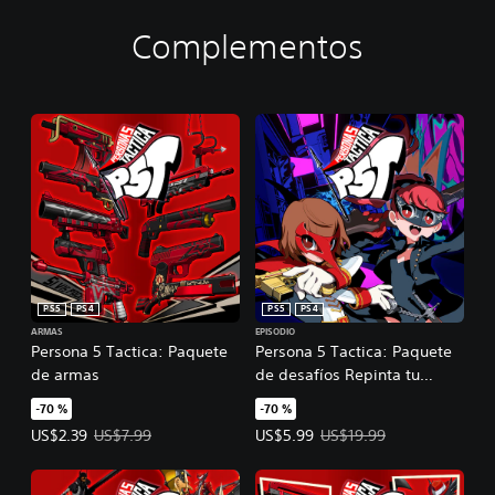
Complementos
PS5
PS4
PS5
PS4
ARMAS
EPISODIO
Persona 5 Tactica: Paquete
Persona 5 Tactica: Paquete
de armas
de desafíos Repinta tu
corazón
-70 %
-70 %
Precio de la oferta: US$2.39. Precio original: US$7.99.
Precio de la oferta: US$5.99. Prec
US$2.39
US$7.99
US$5.99
US$19.99