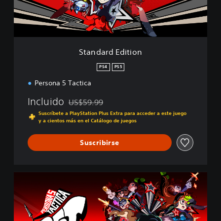
E
d
i
t
i
Standard Edition
o
n
PS4
PS5
Persona 5 Tactica
Incluido
US$59.99
Rebajado del precio original de US$59.99
Suscríbete a PlayStation Plus Extra para acceder a este juego
y a cientos más en el Catálogo de juegos
Suscribirse
D
i
g
i
t