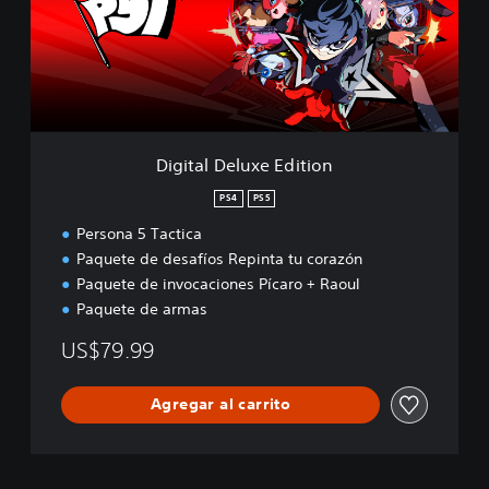
a
l
D
e
l
u
x
e
Digital Deluxe Edition
E
d
PS4
PS5
i
Persona 5 Tactica
t
i
Paquete de desafíos Repinta tu corazón
o
Paquete de invocaciones Pícaro + Raoul
n
Paquete de armas
US$79.99
Agregar al carrito