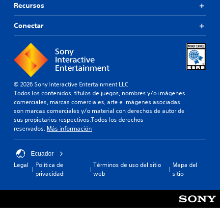
d
r
Recursos
o
o
t
s
.
a
Conectar
)
r
E
e
R
l
a
e
j
s
c
u
i
o
e
g
r
g
n
© 2026 Sony Interactive Entertainment LLC
d
o
a
Todos los contenidos, títulos de juegos, nombres y/o imágenes
a
i
c
comerciales, marcas comerciales, arte e imágenes asociadas
n
i
son marcas comerciales y/o material con derechos de autor de
t
c
ó
sus propietarios respectivos.Todos los derechos
o
l
n
reservados.
Más información
r
u
.
i
y
o
Ecuador
e
S
s
s
Legal
Política de
Términos de uso del sitio
Mapa del
e
d
u
privacidad
web
sitio
n
e
b
s
t
t
í
i
u
t
b
t
u
i
o