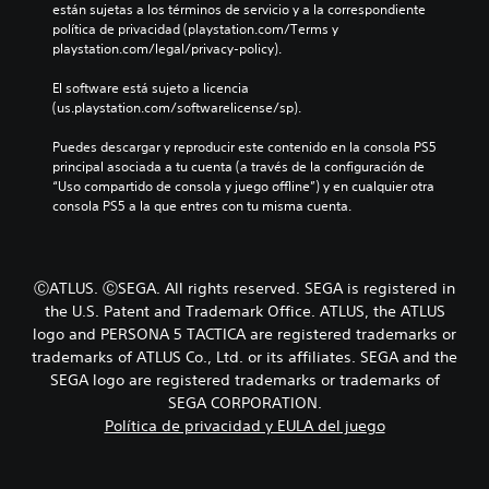
r
p
están sujetas a los términos de servicio y a la correspondiente 
v
o
i
o
política de privacidad (playstation.com/Terms y 
i
e
a
s
playstation.com/legal/privacy-policy).
d
l
y
i
u
i
l
c
El software está sujeto a licencia 
a
g
o
i
(us.playstation.com/softwarelicense/sp).
l
i
s
ó
e
e
p
n
Puedes descargar y reproducir este contenido en la consola PS5 
s
n
e
p
principal asociada a tu cuenta (a través de la configuración de 
.
d
r
r
“Uso compartido de consola y juego offline”) y en cualquier otra 
o
s
e
consola PS5 a la que entres con tu misma cuenta.
u
o
d
n
n
e
n
a
f
i
j
i
ⒸATLUS. ⒸSEGA. All rights reserved. SEGA is registered in
v
e
n
the U.S. Patent and Trademark Office. ATLUS, the ATLUS
e
s
i
l
logo and PERSONA 5 TACTICA are registered trademarks or
p
d
d
r
trademarks of ATLUS Co., Ltd. or its affiliates. SEGA and the
a
e
i
a
SEGA logo are registered trademarks or trademarks of
d
n
l
SEGA CORPORATION.
i
c
t
Política de privacidad y EULA del juego
f
i
e
i
p
r
c
a
n