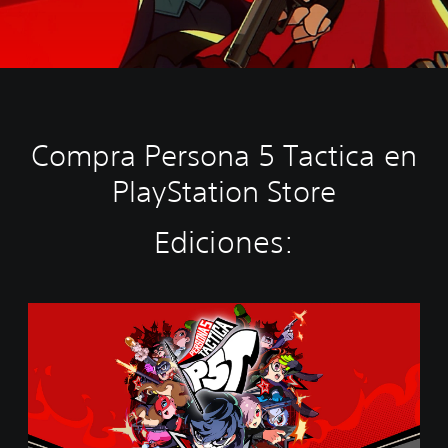
Compra Persona 5 Tactica en
PlayStation Store
Ediciones:
S
t
a
n
d
a
r
d