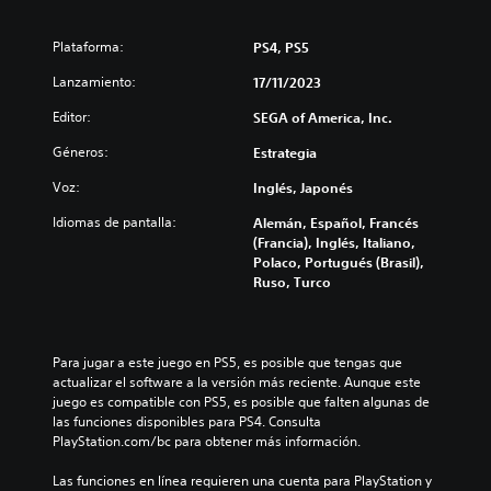
a
a
i
u
m
r
r
y
b
Plataforma:
PS4, PS5
l
e
e
i
o
l
s
Lanzamiento:
a
17/11/2023
s
d
u
r
v
e
Editor:
b
SEGA of America, Inc.
l
o
s
t
o
Géneros:
Estrategia
l
a
í
s
ú
f
t
c
Voz:
Inglés, Japonés
m
í
u
o
e
o
l
n
Idiomas de pantalla:
Alemán, Español, Francés
n
g
o
t
(Francia), Inglés, Italiano,
e
e
s
r
Polaco, Portugués (Brasil),
s
n
p
o
Ruso, Turco
d
e
a
l
e
r
r
e
a
a
a
s
u
l
l
a
Para jugar a este juego en PS5, es posible que tengas que 
d
d
a
u
actualizar el software a la versión más reciente. Aunque este 
i
e
h
n
juego es compatible con PS5, es posible que falten algunas de 
o
l
i
a
las funciones disponibles para PS4. Consulta 
i
j
s
d
PlayStation.com/bc para obtener más información.
n
u
t
i
d
e
o
s
Las funciones en línea requieren una cuenta para PlayStation y 
i
g