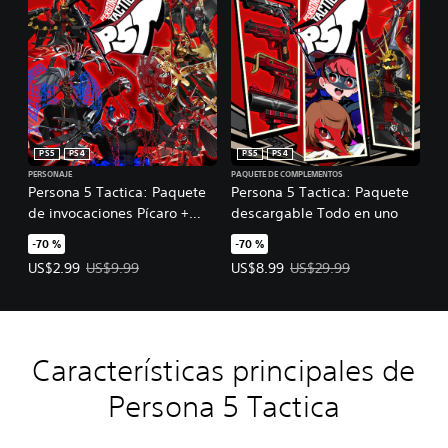
PS5
PS4
PS5
PS4
PERSONAJE
PAQUETE DE COMPLEMENTOS
Persona 5 Tactica: Paquete
Persona 5 Tactica: Paquete
de invocaciones Pícaro +
descargable Todo en uno
Raoul Persona
-70 %
-70 %
Precio de la oferta: US$2.99. Precio original: US$9.99.
Precio de la oferta: US$8.99. Prec
US$2.99
US$9.99
US$8.99
US$29.99
Características principales de
Persona 5 Tactica