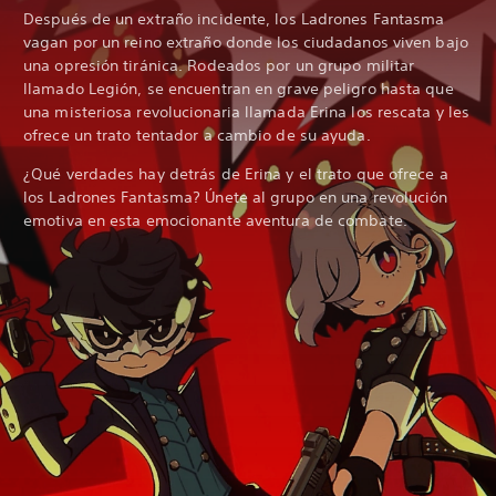
Después de un extraño incidente, los Ladrones Fantasma
vagan por un reino extraño donde los ciudadanos viven bajo
una opresión tiránica. Rodeados por un grupo militar
llamado Legión, se encuentran en grave peligro hasta que
una misteriosa revolucionaria llamada Erina los rescata y les
ofrece un trato tentador a cambio de su ayuda.
¿Qué verdades hay detrás de Erina y el trato que ofrece a
los Ladrones Fantasma? Únete al grupo en una revolución
emotiva en esta emocionante aventura de combate.