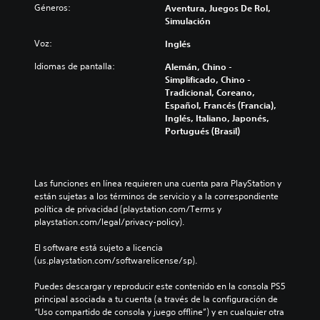
u
Géneros:
Aventura, Juegos De Rol,
e
c
c
Simulación
s
a
i
j
)
r
Voz:
Inglés
u
y
P
g
s
Idiomas de pantalla:
Alemán, Chino -
u
a
i
Simplificado, Chino -
e
r
l
Tradicional, Coreano,
d
s
e
Español, Francés (Francia),
e
i
n
Inglés, Italiano, Japonés,
s
n
c
Portugués (Brasil)
c
m
i
a
o
a
m
v
r
b
i
l
Las funciones en línea requieren una cuenta para PlayStation y 
i
m
o
están sujetas a los términos de servicio y a la correspondiente 
a
i
s
política de privacidad (playstation.com/Terms y 
r
e
v
playstation.com/legal/privacy-policy).
l
n
o
o
t
l
El software está sujeto a licencia 
s
o
ú
(us.playstation.com/softwarelicense/sp).
c
s
m
o
d
e
Puedes descargar y reproducir este contenido en la consola PS5 
n
e
n
principal asociada a tu cuenta (a través de la configuración de 
t
c
e
“Uso compartido de consola y juego offline”) y en cualquier otra 
r
á