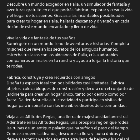
Descubre un mundo acogedor en Palia, un simulador de fantasía y
aventuras gratuito en el que podrás fabricar, explorar y crear la vida
y el hogar de tus sueños. Gracias a las incontables posibilidades
para crear tu hogar en Palia, hallarás descanso y diversión en cada
rincón de este mundo encantador y lleno de vida.
Vive la vida de fantasía de tus sueños
Sumérgete en un mundo lleno de aventuras e historias. Completa
misiones que revelan los secretos de los antiguos humanos,
estrecha tus lazos con los aldeanos de Palia, cría a adorables
compañeros animales en tu rancho y ayuda a forjar la historia que
te rodea.
Fabrica, construye y crea recuerdos con amigos
Diseña tu espacio ideal con posibilidades casi ilimitadas. Fabrica
objetos, coloca bloques de construcción y decora con el conjunto de
jardinería para crear un hogar único, tanto por dentro como por
fuera. Da rienda suelta a tu creatividad y participa en visitas de
hogar para inspirarte con los increíbles diseños de la comunidad.
Viaja a las Altitudes Regias, una tierra de majestuosidad ancestral
Adéntrate en las Altitudes Regias, una próspera región que rodea
las ruinas de un antiguo palacio que ha sufrido el paso del tiempo.
Conoce a nuevos aldeanos, descubre su flora y fauna únicas y
desvela secretos velados en esta tierra llena de belleza y luz del sol.