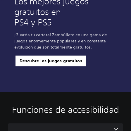
Los mejores juegos
gratuitos en
PS4 y PS5
¡Guarda tu cartera! Zambúllete en una gama de
juegos enormemente populares y en constante
evolución que son totalmente gratuitos.
Descubre los juegos gratuitos
Funciones de accesibilidad
C
C
R
o
o
e
m
n
a
o
t
s