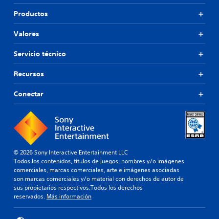
i
s
Productos
n
u
i
l
d
Valores
t
a
a
a
r
Servicio técnico
l
v
t
i
Recursos
e
s
r
u
Conectar
n
a
a
l
t
m
i
e
v
n
a
t
o
e
© 2026 Sony Interactive Entertainment LLC
t
m
Todos los contenidos, títulos de juegos, nombres y/o imágenes
a
o
comerciales, marcas comerciales, arte e imágenes asociadas
m
l
son marcas comerciales y/o material con derechos de autor de
b
e
sus propietarios respectivos.Todos los derechos
i
s
reservados.
Más información
é
t
n
o
s