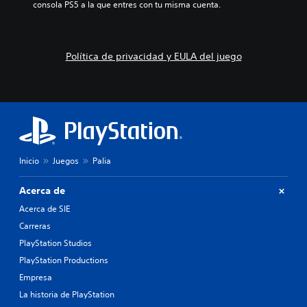
s
consola PS5 a la que entres con tu misma cuenta.
o
m
d
l
a
e
e
r
a
s
a
u
Política de privacidad y EULA del juego
a
n
d
u
i
i
n
e
o
a
f
i
d
e
n
i
c
d
s
t
i
p
o
v
o
s
Inicio
Juegos
Palia
i
s
q
d
i
u
u
Acerca de
c
e
a
i
p
Acerca de SIE
l
ó
o
e
Carreras
n
d
s
p
PlayStation Studios
r
.
r
í
PlayStation Productions
e
a
Empresa
d
n
e
r
La historia de PlayStation
f
e