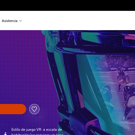
Asistencia
a
Estilo de juego VR: a escala de
habitación (se requiere un área