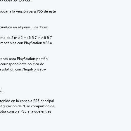
menores de 12 años.
jugar a la versión para PS5 de este 
inético en algunos jugadores.
 de 2 m × 2 m (6 ft 7 in × 6 ft 7 
ompatibles con PlayStation VR2 a 
enta para PlayStation y están 
 correspondiente política de 
aystation.com/legal/privacy-
).
enido en la consola PS5 principal 
nfiguración de “Uso compartido de 
 otra consola PS5 a la que entres 