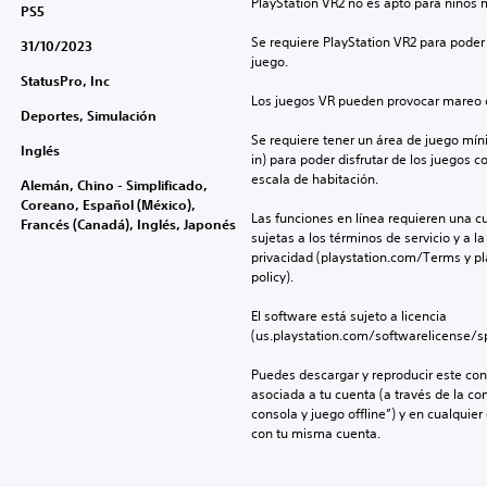
PlayStation VR2 no es apto para niños 
PS5
Se requiere PlayStation VR2 para poder 
31/10/2023
juego.
StatusPro, Inc
Los juegos VR pueden provocar mareo c
Deportes, Simulación
Se requiere tener un área de juego mínima
Inglés
in) para poder disfrutar de los juegos c
escala de habitación.
Alemán, Chino - Simplificado,
Coreano, Español (México),
Las funciones en línea requieren una cu
Francés (Canadá), Inglés, Japonés
sujetas a los términos de servicio y a la
privacidad (playstation.com/Terms y pl
policy).
El software está sujeto a licencia 
(us.playstation.com/softwarelicense/sp
Puedes descargar y reproducir este cont
asociada a tu cuenta (a través de la co
consola y juego offline”) y en cualquier
con tu misma cuenta.