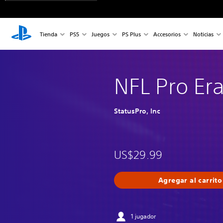
Tienda
PS5
Juegos
PS Plus
Accesorios
Noticias
NFL Pro Er
StatusPro, Inc
US$29.99
Agregar al carrito
1 jugador