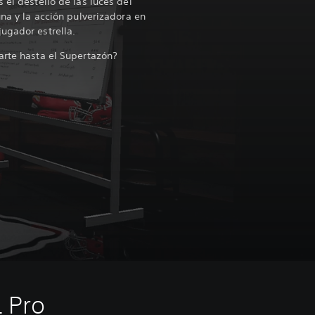
 el destello de las luces del
una y la acción pulverizadora en
jugador estrella.
arte hasta el Supertazón?
L Pro