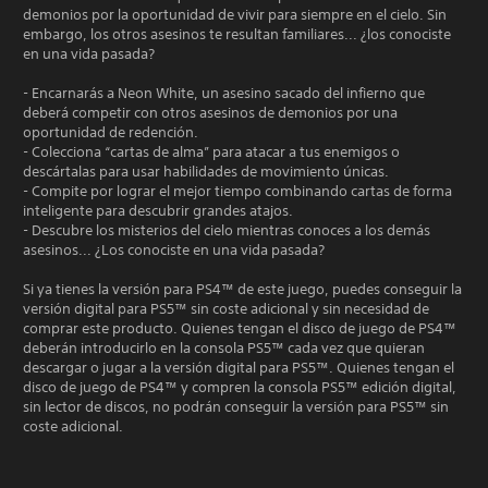
demonios por la oportunidad de vivir para siempre en el cielo. Sin
embargo, los otros asesinos te resultan familiares... ¿los conociste
en una vida pasada?
- Encarnarás a Neon White, un asesino sacado del infierno que
deberá competir con otros asesinos de demonios por una
oportunidad de redención.
- Colecciona “cartas de alma” para atacar a tus enemigos o
descártalas para usar habilidades de movimiento únicas.
- Compite por lograr el mejor tiempo combinando cartas de forma
inteligente para descubrir grandes atajos.
- Descubre los misterios del cielo mientras conoces a los demás
asesinos... ¿Los conociste en una vida pasada?
Si ya tienes la versión para PS4™ de este juego, puedes conseguir la
versión digital para PS5™ sin coste adicional y sin necesidad de
comprar este producto. Quienes tengan el disco de juego de PS4™
deberán introducirlo en la consola PS5™ cada vez que quieran
descargar o jugar a la versión digital para PS5™. Quienes tengan el
disco de juego de PS4™ y compren la consola PS5™ edición digital,
sin lector de discos, no podrán conseguir la versión para PS5™ sin
coste adicional.