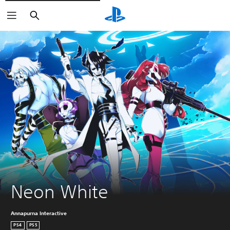
Buscar
Neon White
Annapurna Interactive
PS4
PS5