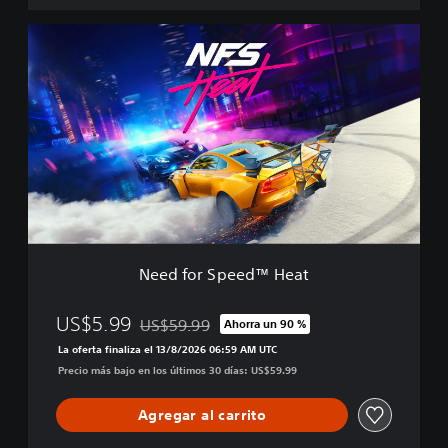
c
i
N
ó
e
n
e
D
d
e
f
l
o
u
r
x
S
e
p
e
e
d
™
Need for Speed™ Heat
H
e
a
US$5.99
US$59.99
Ahorra un 90 %
Rebajado del precio original de US$59.99
t
La oferta finaliza el 13/8/2026 06:59 AM UTC
Precio más bajo en los últimos 30 días: US$59.99
Agregar al carrito