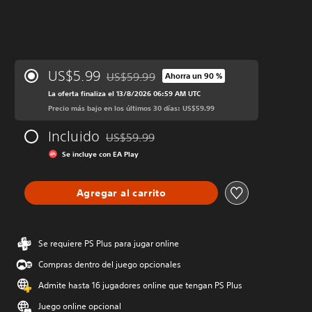
US$5.99
US$59.99
Ahorra un 90 %
Rebajado del precio original de US$59.99
La oferta finaliza el 13/8/2026 06:59 AM UTC
Precio más bajo en los últimos 30 días: US$59.99
Incluido
US$59.99
Rebajado del precio original de US$59.99
Se incluye con EA Play
Agregar al carrito
Se requiere PS Plus para jugar online
Compras dentro del juego opcionales
Admite hasta 16 jugadores online que tengan PS Plus
Juego online opcional