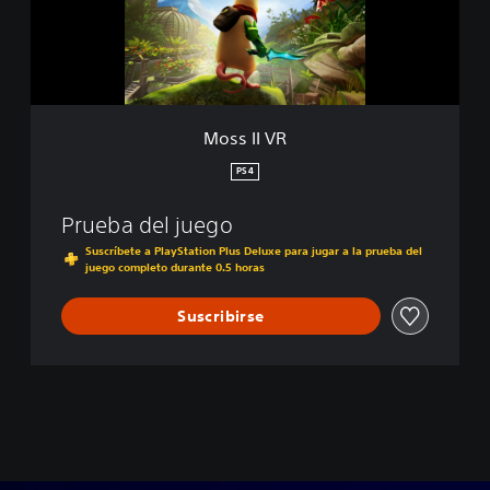
R
Moss II VR
PS4
Prueba del juego
Suscríbete a PlayStation Plus Deluxe para jugar a la prueba del
juego completo durante 0.5 horas
Suscribirse