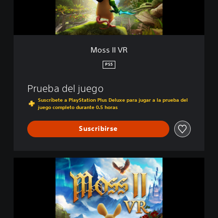
Moss II VR
PS5
Prueba del juego
Suscríbete a PlayStation Plus Deluxe para jugar a la prueba del
juego completo durante 0.5 horas
Suscribirse
M
o
s
s
I
I
V