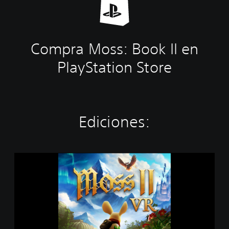
Compra Moss: Book II en
PlayStation Store
Ediciones:
M
o
s
s
I
I
V
R