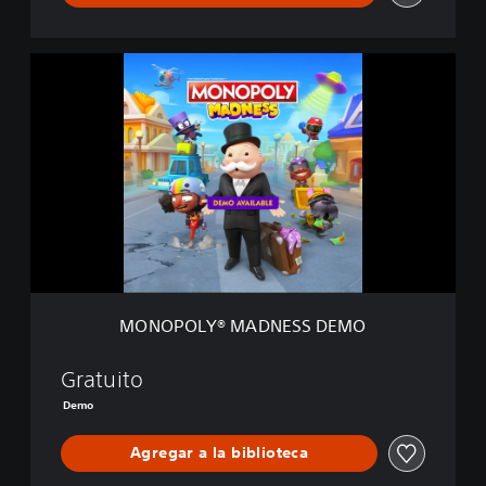
M
O
N
O
P
O
L
Y
®
M
A
D
N
MONOPOLY® MADNESS DEMO
E
S
S
Gratuito
D
Demo
E
M
Agregar a la biblioteca
O