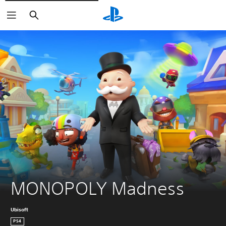
Buscar
MONOPOLY Madness
Ubisoft
PS4