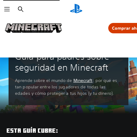
Buscar
Comprar ah
Guía para padres sobre
seguridad en Minecraft
Aprende sobre el mundo de
Minecraft
: por qué es
tan popular entre los jugadores de todas las
edades y cómo proteger a tus hijos (y tu dinero).
ESTA GUÍA CUBRE: