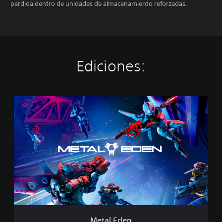
perdida dentro de unidades de almacenamiento reforzadas.
Ediciones:
M
e
t
a
l
E
d
e
n
Metal Eden