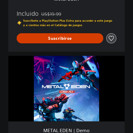
Incluido
US$19.99
Rebajado del precio original de US$19.99
Suscríbete a PlayStation Plus Extra para acceder a este juego
y a cientos más en el Catálogo de juegos
Suscribirse
M
E
T
A
L
E
D
E
N
|
D
e
m
METAL EDEN | Demo
o