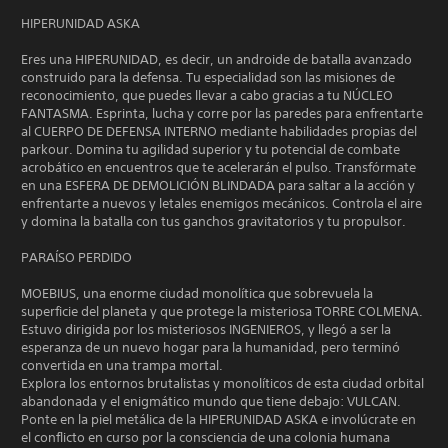
HIPERUNIDAD ASKA
Eres una HIPERUNIDAD, es decir, un androide de batalla avanzado
construido para la defensa. Tu especialidad son las misiones de
reconocimiento, que puedes llevar a cabo gracias a tu NÚCLEO
FANTASMA. Esprinta, lucha y corre por las paredes para enfrentarte
al CUERPO DE DEFENSA INTERNO mediante habilidades propias del
parkour. Domina tu agilidad superior y tu potencial de combate
acrobático en encuentros que te acelerarán el pulso. Transfórmate
en una ESFERA DE DEMOLICIÓN BLINDADA para saltar a la acción y
enfrentarte a nuevos y letales enemigos mecánicos. Controla el aire
y domina la batalla con tus ganchos gravitatorios y tu propulsor.
PARAÍSO PERDIDO
MOEBIUS, una enorme ciudad monolítica que sobrevuela la
superficie del planeta y que protege la misteriosa TORRE COLMENA.
Estuvo dirigida por los misteriosos INGENIEROS, y llegó a ser la
esperanza de un nuevo hogar para la humanidad, pero terminó
convertida en una trampa mortal.
Explora los entornos brutalistas y monolíticos de esta ciudad orbital
abandonada y el enigmático mundo que tiene debajo: VULCAN.
Ponte en la piel metálica de la HIPERUNIDAD ASKA e involúcrate en
el conflicto en curso por la consciencia de una colonia humana