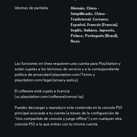
i
s
t
i
l
r
e
Idiomas de pantalla:
Alemán, Chino -
z
e
e
i
Simplificado, Chino -
a
n
d
n
Tradicional, Coreano,
c
c
u
c
Español, Francés (Francia),
i
i
c
l
Inglés, Italiano, Japonés,
ó
a
i
u
Polaco, Portugués (Brasil),
n
r
r
y
Ruso
f
l
e
e
r
o
l
s
o
s
d
u
n
v
e
b
t
Las funciones en línea requieren una cuenta para PlayStation y 
o
s
t
a
están sujetas a los términos de servicio y a la correspondiente 
l
a
í
l
política de privacidad (playstation.com/Terms y 
ú
f
t
(
playstation.com/legal/privacy-policy).
m
í
u
H
e
o
l
U
El software está sujeto a licencia 
n
g
o
D
(us.playstation.com/softwarelicense/sp).
e
e
s
)
s
n
p
s
Puedes descargar y reproducir este contenido en la consola PS5 
d
e
a
e
principal asociada a tu cuenta (a través de la configuración de 
e
r
r
p
“Uso compartido de consola y juego offline”) y en cualquier otra 
a
a
a
r
consola PS5 a la que entres con tu misma cuenta.
u
l
l
e
d
d
a
s