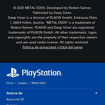
i
e
h
e
o
l
i
n
© 2025 METAL EDEN. Developed by Reikon Games.
i
j
s
t
Published by Deep Silver.
n
u
t
a
Deep Silver is a division of PLAION GmbH, Embracer Platz
d
e
o
d
1, 6604 Höfen, Austria. "METAL EDEN" is a trademark of
i
g
r
e
v
o
Reikon Games. PLAION and Deep Silver are registered
i
u
i
e
a
n
trademarks of PLAION GmbH. All other trademarks, logos
d
l
y
a
and copyrights are the property of their respective owners
u
i
l
m
and are used under license. All rights reserved.
a
g
o
a
Política de privacidad y EULA del juego
l
i
s
n
e
e
p
e
s
n
e
r
.
d
r
a
o
s
q
u
o
u
n
n
e
n
a
p
i
j
e
Inicio
Juegos
Metal Eden
v
e
r
e
s
m
Acerca de
l
p
i
d
r
Acerca de SIE
t
e
i
e