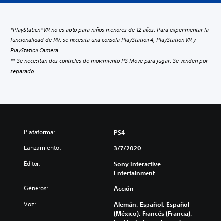
*PlayStation®VR no es apto para niños menores de 12 años. Para experimentar la
funcionalidad de RV, se necesita una consola PlayStation 4, PlayStation VR y
PlayStation Camera.
** Se necesitan dos controles de movimiento PS Move para jugar. Se venden por
separado.
Plataforma:
PS4
Lanzamiento:
3/7/2020
Editor:
Sony Interactive
Entertainment
Géneros:
Acción
Voz:
Alemán, Español, Español
(México), Francés (Francia),