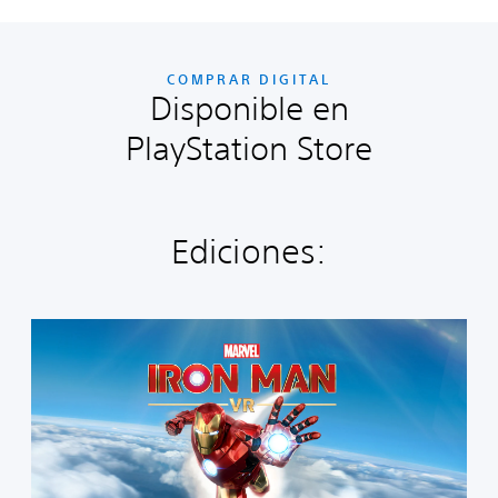
COMPRAR DIGITAL
Disponible en
PlayStation Store
Ediciones:
M
a
r
v
e
l
'
s