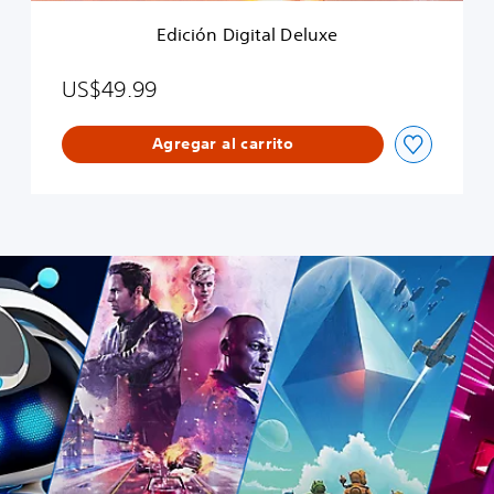
a
Edición Digital Deluxe
l
D
e
US$49.99
l
u
Agregar al carrito
x
e