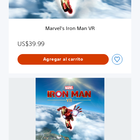
I
r
o
n
M
Marvel's Iron Man VR
a
n
V
US$39.99
R
Agregar al carrito
M
a
r
v
e
l
'
s
I
r