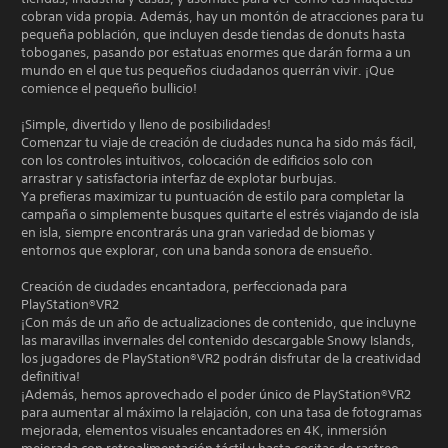
cobran vida propia. Además, hay un montón de atracciones para tu
pequeña población, que incluyen desde tiendas de donuts hasta
toboganes, pasando por estatuas enormes que darán forma a un
mundo en el que tus pequeños ciudadanos querrán vivir. ¡Que
comience el pequeño bullicio!
¡Simple, divertido y lleno de posibilidades!
Comenzar tu viaje de creación de ciudades nunca ha sido más fácil,
con los controles intuitivos, colocación de edificios solo con
arrastrar y satisfactoria interfaz de explotar burbujas.
Ya prefieras maximizar tu puntuación de estilo para completar la
campaña o simplemente busques quitarte el estrés viajando de isla
en isla, siempre encontrarás una gran variedad de biomas y
entornos que explorar, con una banda sonora de ensueño.
Creación de ciudades encantadora, perfeccionada para
PlayStation®VR2
¡Con más de un año de actualizaciones de contenido, que incluyne
las maravillas invernales del contenido descargable Snowy Islands,
los jugadores de PlayStation®VR2 podrán disfrutar de la creatividad
definitiva!
¡Además, hemos aprovechado el poder único de PlayStation®VR2
para aumentar al máximo la relajación, con una tasa de fotogramas
mejorada, elementos visuales encantadores en 4K, inmersión