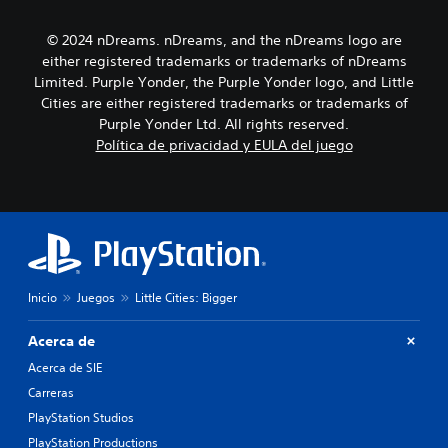
a
r
i
y
t
n
o
© 2024 nDreams. nDreams, and the nDreams logo are
e
c
l
either registered trademarks or trademarks of nDreams
p
l
a
o
u
Limited. Purple Yonder, the Purple Yonder logo, and Little
e
r
y
Cities are either registered trademarks or trademarks of
x
l
e
Purple Yonder Ltd. All rights reserved.
p
o
d
Política de privacidad y EULA del juego
e
s
i
r
m
á
i
e
l
e
n
o
n
ú
g
c
s
o
i
s
h
a
i
a
c
n
b
Inicio
Juegos
Little Cities: Bigger
i
n
l
n
e
a
Acerca de
e
c
d
m
e
Acerca de SIE
o
á
s
.
Carreras
t
i
i
PlayStation Studios
d
c
a
PlayStation Productions