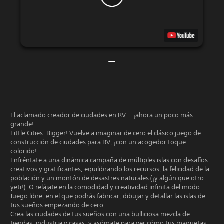
El aclamado creador de ciudades en RV... ¡ahora un poco más
grande!
Little Cities: Bigger! Vuelve a imaginar de cero el clásico juego de
construcción de ciudades para RV, ¡con un acogedor toque
colorido!
Enfréntate a una dinámica campaña de múltiples islas con desafíos
creativos y gratificantes, equilibrando los recursos, la felicidad de la
población y un montón de desastres naturales (¡y algún que otro
yeti!). O relájate en la comodidad y creatividad infinita del modo
Juego libre, en el que podrás fabricar, dibujar y detallar las islas de
tus sueños empezando de cero.
Crea las ciudades de tus sueños con una bulliciosa mezcla de
tiendas, industria y casas, y asómate para ver cómo tus maquetas