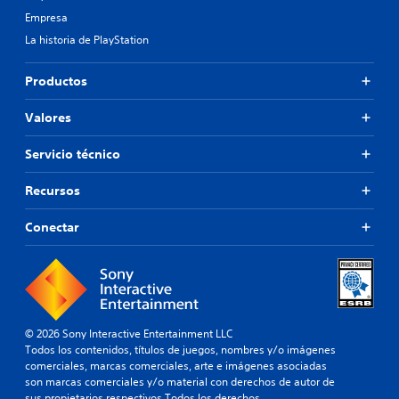
a
d
Empresa
(
d
s
La historia de PlayStation
e
o
p
l
u
Productos
o
l
e
s
l
Valores
a
j
r
u
l
Servicio técnico
e
o
g
s
Recursos
o
b
o
o
Conectar
f
t
f
o
l
n
i
e
n
s
e
r
)
á
© 2026 Sony Interactive Entertainment LLC
.
p
Todos los contenidos, títulos de juegos, nombres y/o imágenes
i
comerciales, marcas comerciales, arte e imágenes asociadas
d
son marcas comerciales y/o material con derechos de autor de
a
sus propietarios respectivos.Todos los derechos