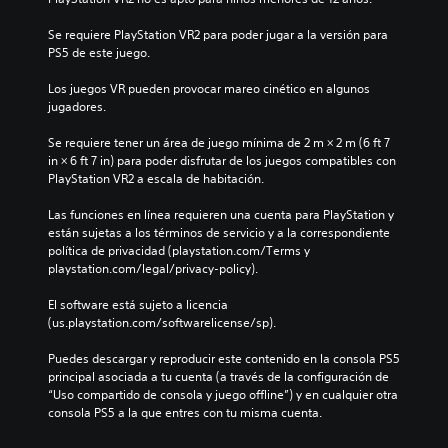
i
s
o
e
u
n
Se requiere PlayStation VR2 para poder jugar a la versión para 
r
b
e
PS5 de este juego.
m
t
s
o
í
Los juegos VR pueden provocar mareo cinético en algunos 
m
P
t
jugadores.
e
u
u
n
e
l
Se requiere tener un área de juego mínima de 2 m × 2 m (6 ft 7 
t
d
o
in × 6 ft 7 in) para poder disfrutar de los juegos compatibles con 
o
e
s
PlayStation VR2 a escala de habitación.
d
s
p
u
j
o
Las funciones en línea requieren una cuenta para PlayStation y 
r
u
r
están sujetas a los términos de servicio y a la correspondiente 
a
g
q
política de privacidad (playstation.com/Terms y 
n
a
u
playstation.com/legal/privacy-policy).
t
r
e
e
y
e
El software está sujeto a licencia 
e
d
l
(us.playstation.com/softwarelicense/sp).
l
e
j
g
s
u
Puedes descargar y reproducir este contenido en la consola PS5 
a
p
e
principal asociada a tu cuenta (a través de la configuración de 
m
l
g
“Uso compartido de consola y juego offline”) y en cualquier otra 
e
a
o
consola PS5 a la que entres con tu misma cuenta.
p
z
n
l
a
o