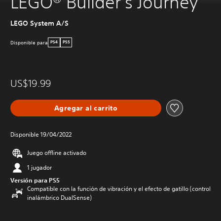
LEGO® Builder's Journey
LEGO System A/S
Disponible para
PS4
PS5
US$19.99
Agregar al carrito
Disponible 19/04/2022
Juego offline activado
1 jugador
Versión para PS5
Compatible con la función de vibración y el efecto de gatillo (control
inalámbrico DualSense)