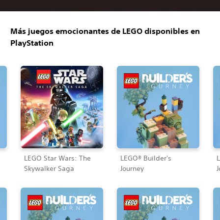
Más juegos emocionantes de LEGO disponibles en
PlayStation
LEGO Star Wars: The
LEGO® Builder's
L
Skywalker Saga
Journey
J