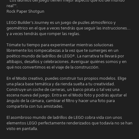
""Los ladrillos del juego tienen mejor aspecto que los del mundo
real"".
Rock Paper Shotgun
LEGO Builder's Journey es un juego de puzles atmosférico y
geométrico en el que a veces tendrás que seguir las instrucciones...
y a veces tendrás que romper las reglas.
Tómate tu tiempo para experimentar mientras solucionas
libremente los rompecabezas a la vez que te sumerges en un
poético mundo de ladrillos de LEGO®. La narrativa te llevará por
altibajos, desafíos y celebraciones. Averiguar quiénes somos y en
qué nos convertimos es el viaje de la construcción.
En el Modo creativo, puedes construir tus propios modelos. Elige
una placa base temática y da rienda suelta a tu creatividad.
Construye un coche de carreras, un barco pirata o tal vez una
escena nueva del juego. Entra en el Modo foto y podrás ajustar el
ángulo de la cámara, cambiar el filtro y hacer una foto para
compartirla con tus amistades.
El asombroso mundo de ladrillos de LEGO cobra vida con unos
elementos LEGO perfectamente renderizados que todavía no se han
visto en pantalla.