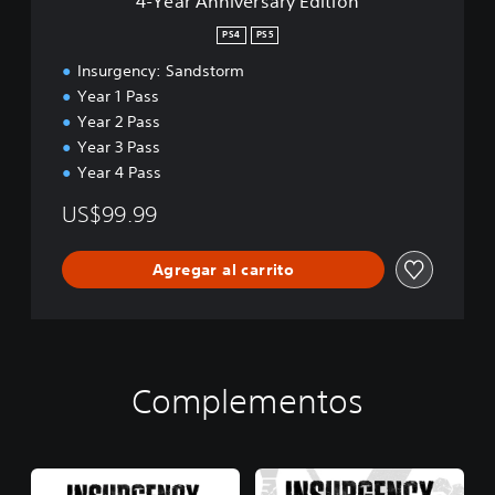
4-Year Anniversary Edition
s
a
PS4
PS5
r
Insurgency: Sandstorm
y
E
Year 1 Pass
d
Year 2 Pass
i
Year 3 Pass
t
Year 4 Pass
i
o
US$99.99
n
Agregar al carrito
Complementos