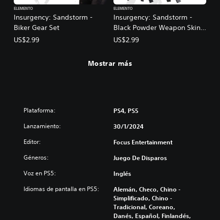
ELEMENTO
ELEMENTO
Insurgency: Sandstorm -
Insurgency: Sandstorm -
Biker Gear Set
Black Powder Weapon Skin
Set
US$2.99
US$2.99
Mostrar más
Plataforma:
PS4, PS5
Lanzamiento:
30/1/2024
Editor:
Focus Entertainment
Géneros:
Juego De Disparos
Voz en PS5:
Inglés
Idiomas de pantalla en PS5:
Alemán, Checo, Chino -
Simplificado, Chino -
Tradicional, Coreano,
Danés, Español, Finlandés,