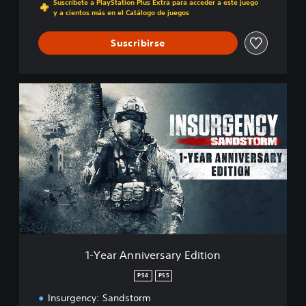
Suscríbete a PlayStation Plus Extra para acceder a este juego
y a cientos más en el Catálogo de juegos
Suscribirse
1
-
Y
e
a
r
A
n
n
i
v
e
r
1-Year Anniversary Edition
s
a
PS4
PS5
r
Insurgency: Sandstorm
y