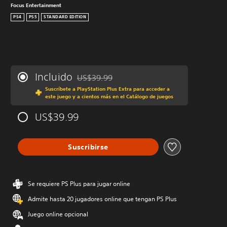
Focus Entertainment
PS4
PS5
STANDARD EDITION
Incluido
US$39.99
Rebajado del precio original de US$39.99
Suscríbete a PlayStation Plus Extra para acceder a
este juego y a cientos más en el Catálogo de juegos
US$39.99
Suscribirse
Se requiere PS Plus para jugar online
Admite hasta 20 jugadores online que tengan PS Plus
Juego online opcional