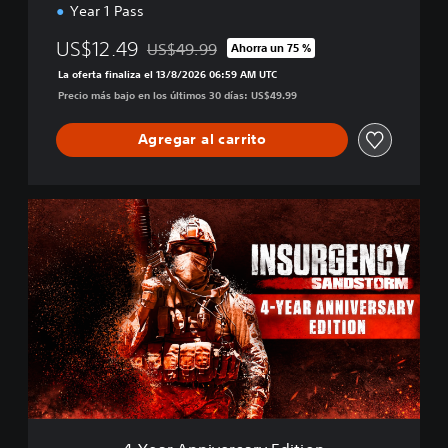
E
Year 1 Pass
d
i
US$12.49
US$49.99
Ahorra un 75 %
Rebajado del precio original de US$49.99
t
La oferta finaliza el 13/8/2026 06:59 AM UTC
i
Precio más bajo en los últimos 30 días: US$49.99
o
n
Agregar al carrito
4
-
Y
e
a
r
A
n
n
i
v
e
r