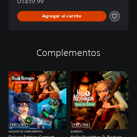
US$59.99
Agregar al carrito
Complementos
PS5
PS4
PS5
PS4
PAQUETE DE COMPLEMENTOS
ELEMENTO
Deluxe Edition Content
Hello Neighbor 2: Back to