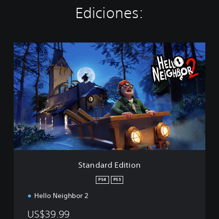
Ediciones:
S
t
a
n
d
a
r
d
E
d
i
t
i
Standard Edition
o
n
PS4
PS5
Hello Neighbor 2
US$39.99