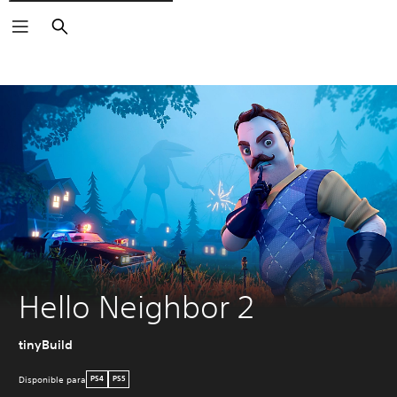
Buscar
Hello Neighbor 2
tinyBuild
Disponible para
PS4
PS5