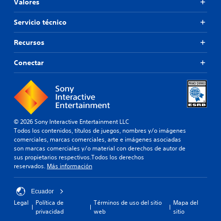
Valores
e
c
d
l
e
e
j
Servicio técnico
r
j
u
l
e
o
a
Recursos
g
y
s
o
a
s
Conectar
o
l
t
f
i
i
f
d
c
l
a
k
i
d
a
n
e
j
e
a
© 2026 Sony Interactive Entertainment LLC
)
u
u
Todos los contenidos, títulos de juegos, nombres y/o imágenes
.
s
d
comerciales, marcas comerciales, arte e imágenes asociadas
i
t
son marcas comerciales y/o material con derechos de autor de
o
sus propietarios respectivos.Todos los derechos
a
p
reservados.
Más información
b
a
l
r
e
a
Ecuador
(
q
Legal
Política de
Términos de uso del sitio
Mapa del
b
u
privacidad
web
sitio
á
e