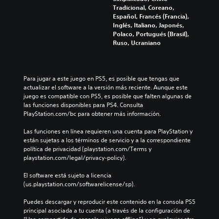
e
a
u
l
Tradicional, Coreano,
n
l
l
ú
Español, Francés (Francia),
t
i
o
m
Inglés, Italiano, Japonés,
o
z
s
e
Polaco, Portugués (Brasil),
d
a
p
n
Ruso, Ucraniano
u
r
o
e
r
í
r
s
a
n
q
d
n
t
u
e
Para jugar a este juego en PS5, es posible que tengas que 
t
e
e
a
actualizar el software a la versión más reciente. Aunque este 
e
g
e
u
juego es compatible con PS5, es posible que falten algunas de 
e
r
l
d
las funciones disponibles para PS4. Consulta 
l
a
j
i
PlayStation.com/bc para obtener más información.
g
m
u
o
a
e
e
i
Las funciones en línea requieren una cuenta para PlayStation y 
m
n
g
n
están sujetas a los términos de servicio y a la correspondiente 
e
t
o
d
política de privacidad (playstation.com/Terms y 
p
e
n
i
playstation.com/legal/privacy-policy).
l
l
o
v
a
o
i
i
El software está sujeto a licencia 
y
s
n
d
(us.playstation.com/softwarelicense/sp).
o
c
c
u
l
o
l
a
Puedes descargar y reproducir este contenido en la consola PS5 
a
n
u
l
principal asociada a tu cuenta (a través de la configuración de 
e
t
y
e