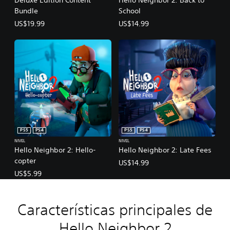
Bundle
School
US$19.99
US$14.99
PS5
PS4
PS5
PS4
NIVEL
NIVEL
Hello Neighbor 2: Hello-
Hello Neighbor 2: Late Fees
copter
US$14.99
US$5.99
Características principales de
Hello Neighbor 2