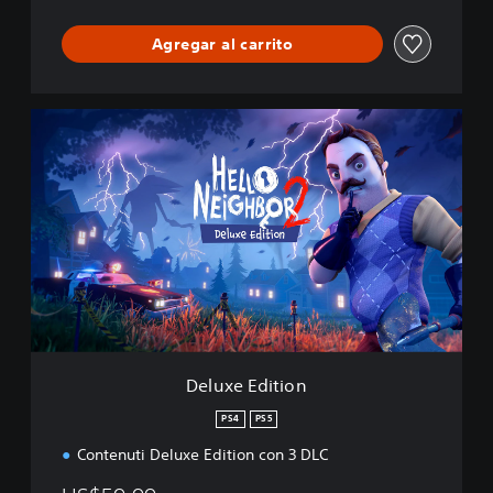
Agregar al carrito
D
e
l
u
x
e
E
d
i
t
i
o
n
Deluxe Edition
PS4
PS5
Contenuti Deluxe Edition con 3 DLC