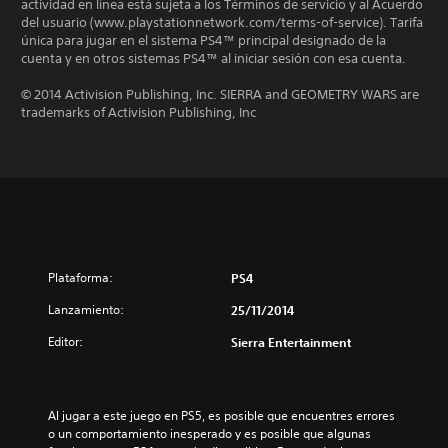
actividad en línea está sujeta a los Términos de servicio y al Acuerdo
del usuario (www.playstationnetwork.com/terms-of-service). Tarifa
única para jugar en el sistema PS4™ principal designado de la
cuenta y en otros sistemas PS4™ al iniciar sesión con esa cuenta.
© 2014 Activision Publishing, Inc. SIERRA and GEOMETRY WARS are
trademarks of Activision Publishing, Inc
Plataforma:
PS4
Lanzamiento:
25/11/2014
Editor:
Sierra Entertainment
Al jugar a este juego en PS5, es posible que encuentres errores 
o un comportamiento inesperado y es posible que algunas 