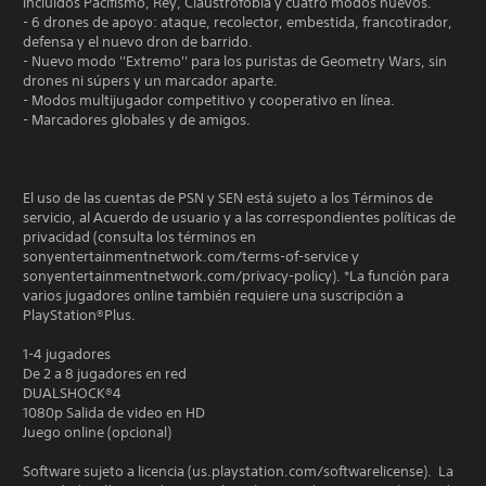
incluidos Pacifismo, Rey, Claustrofobia y cuatro modos nuevos.
- 6 drones de apoyo: ataque, recolector, embestida, francotirador,
defensa y el nuevo dron de barrido.
- Nuevo modo ''Extremo'' para los puristas de Geometry Wars, sin
drones ni súpers y un marcador aparte.
- Modos multijugador competitivo y cooperativo en línea.
- Marcadores globales y de amigos.
El uso de las cuentas de PSN y SEN está sujeto a los Términos de
servicio, al Acuerdo de usuario y a las correspondientes políticas de
privacidad (consulta los términos en
sonyentertainmentnetwork.com/terms-of-service y
sonyentertainmentnetwork.com/privacy-policy). *La función para
varios jugadores online también requiere una suscripción a
PlayStation®Plus.
1-4 jugadores
De 2 a 8 jugadores en red
DUALSHOCK®4
1080p Salida de video en HD
Juego online (opcional)
Software sujeto a licencia (us.playstation.com/softwarelicense). La